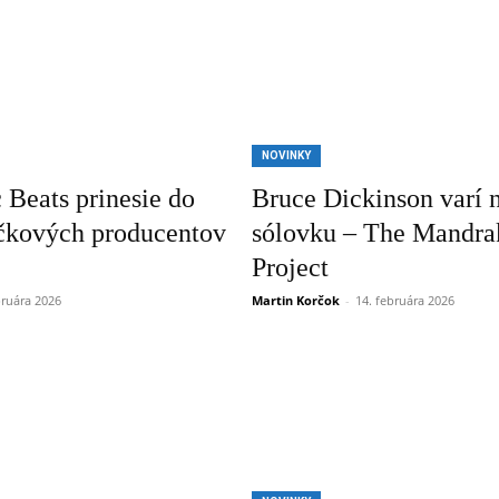
NOVINKY
 Beats prinesie do
Bruce Dickinson varí 
ičkových producentov
sólovku – The Mandra
Project
bruára 2026
Martin Korčok
-
14. februára 2026