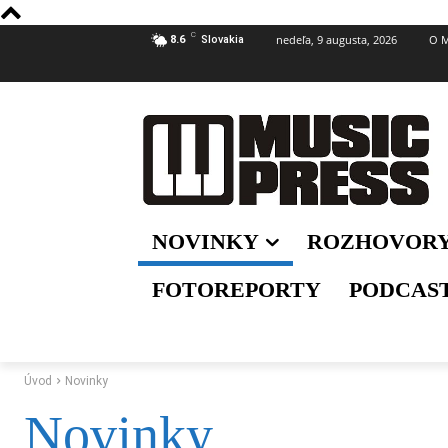
C
nedeľa, 9 augusta, 2026
O M
8.6
Slovakia
NOVINKY
ROZHOVOR
FOTOREPORTY
PODCAS
Úvod
Novinky
Novinky