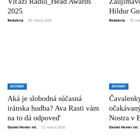
Víťazi Radio_Head Awards
Zaujímavo
2025
Hildur Gu
Redakcia
-
29. marca 2026
Redakcia
-
18. ma
NOVINKY
NOVINKY
Aká je slobodná súčasná
Čavalenky
iránska hudba? Ava Rasti vám
očakávaný
na to dá odpoveď
Nostra v B
Daniel Hevier ml.
-
12. marca 2026
Daniel Hevier ml.