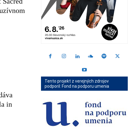
t Sacred
luzívnom
Tento projekt z verejných zdrojov
podporil: Fond na podporu umenia
dáva
a in