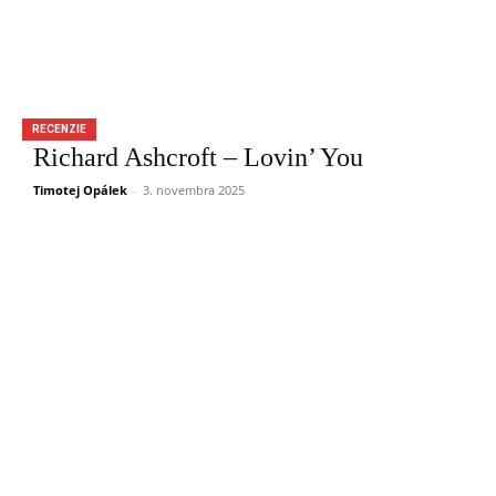
RECENZIE
Richard Ashcroft – Lovin’ You
Timotej Opálek
-
3. novembra 2025