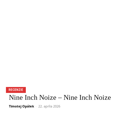
RECENZIE
Nine Inch Noize – Nine Inch Noize
Timotej Opálek
-
22. apríla 2026