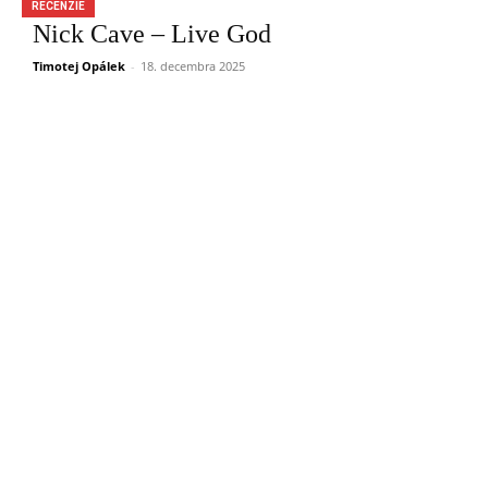
RECENZIE
Nick Cave – Live God
Timotej Opálek
-
18. decembra 2025