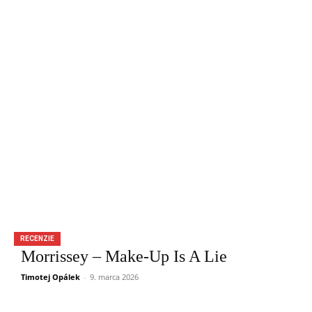
RECENZIE
Morrissey – Make-Up Is A Lie
Timotej Opálek
-
9. marca 2026