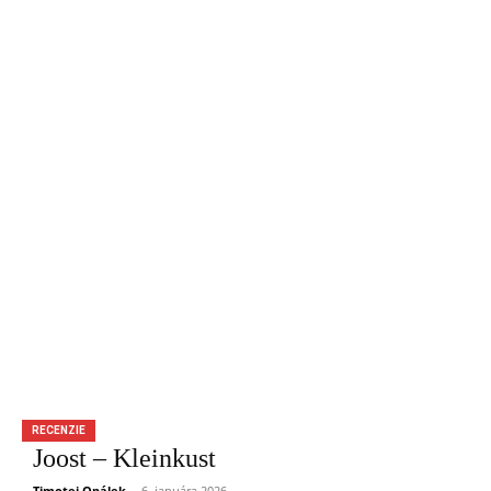
RECENZIE
Joost – Kleinkust
Timotej Opálek
-
6. januára 2026