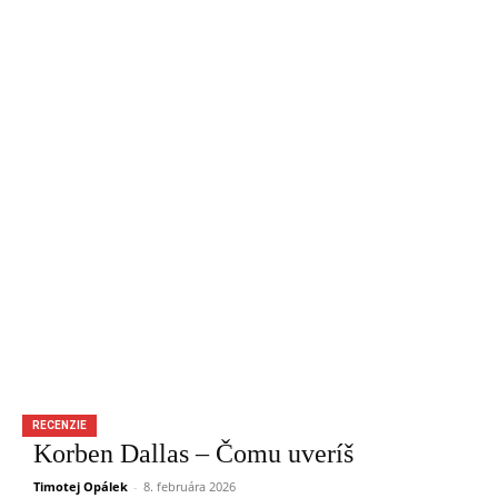
RECENZIE
Korben Dallas – Čomu uveríš
Timotej Opálek
-
8. februára 2026