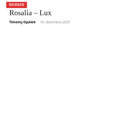
RECENZIE
Rosalía – Lux
Timotej Opálek
-
16. decembra 2025