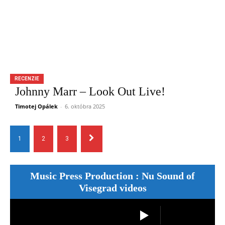
RECENZIE
Johnny Marr – Look Out Live!
Timotej Opálek
-
6. októbra 2025
1
2
3
Music Press Production : Nu Sound of
Visegrad videos