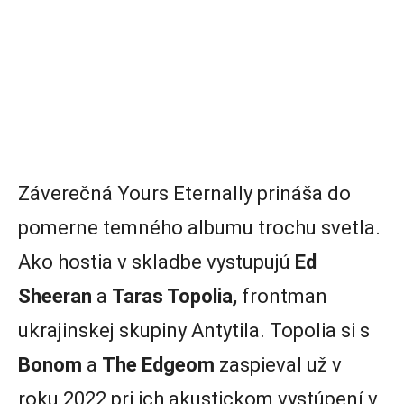
Záverečná Yours Eternally prináša do
pomerne temného albumu trochu svetla.
Ako hostia v skladbe vystupujú
Ed
Sheeran
a
Taras Topolia,
frontman
ukrajinskej skupiny Antytila. Topolia si s
Bonom
a
The Edgeom
zaspieval už v
roku 2022 pri ich akustickom vystúpení v