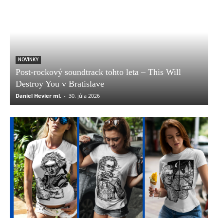
NOVINKY
Post-rockový soundtrack tohto leta – This Will
Destroy You v Bratislave
Daniel Hevier ml.
-
30. júla 2026