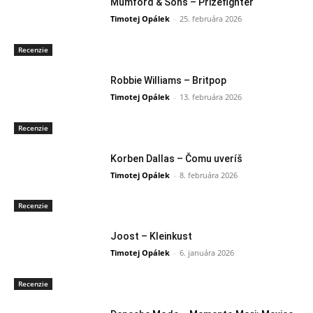
Mumford & Sons – Prizefighter
Timotej Opálek
-
25. februára 2026
Recenzie
Robbie Williams – Britpop
Timotej Opálek
-
13. februára 2026
Recenzie
Korben Dallas – Čomu uveríš
Timotej Opálek
-
8. februára 2026
Recenzie
Joost – Kleinkust
Timotej Opálek
-
6. januára 2026
Recenzie