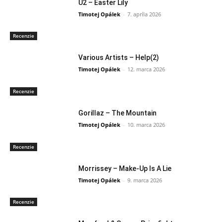
U2 – Easter Lily
Timotej Opálek
-
7. apríla 2026
Recenzie
Various Artists – Help(2)
Timotej Opálek
-
12. marca 2026
Recenzie
Gorillaz – The Mountain
Timotej Opálek
-
10. marca 2026
Recenzie
Morrissey – Make-Up Is A Lie
Timotej Opálek
-
9. marca 2026
Recenzie