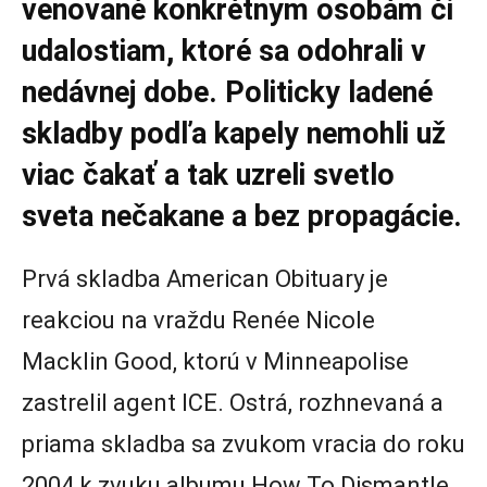
venované konkrétnym osobám či
udalostiam, ktoré sa odohrali v
nedávnej dobe. Politicky ladené
skladby podľa kapely nemohli už
viac čakať a tak uzreli svetlo
sveta nečakane a bez propagácie.
Prvá skladba American Obituary je
reakciou na vraždu Renée Nicole
Macklin Good, ktorú v Minneapolise
zastrelil agent ICE. Ostrá, rozhnevaná a
priama skladba sa zvukom vracia do roku
2004 k zvuku albumu How To Dismantle