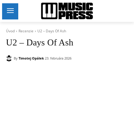
Úvod
Recenzie
U2 – Days Of Ash
U2 – Days Of Ash
By
Timotej Opálek
23. februára 2026