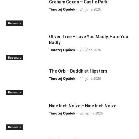
Graham Coxon – Castle Park
Timotej Opálek
-
24. júna 2026
Recenzie
Oliver Tree – Love You Madly, Hate You
Badly
Timotej Opálek
-
23. júna 2026
Recenzie
The Orb – Buddhist Hipsters
Timotej Opálek
-
14. júna 2026
Recenzie
Nine Inch Noize – Nine Inch Noize
Timotej Opálek
-
22. apríla 2026
Recenzie