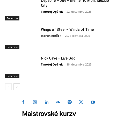
Depeche Mode – Memento Mori: Mexico
City
Timotej Opálek
-
22. decembra 2025
Recenzie
Wings of Steel – Winds of Time
Martin Korčok
-
20. decembra 2025
Recenzie
Nick Cave – Live God
Timotej Opálek
-
18. decembra 2025
Recenzie