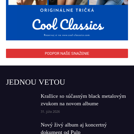
PODPOR NAŠE SNAŽENIE
JEDNOU VETOU
Krallice so súčasným black metalovým
zvukom na novom albume
31. júla 2026
Nový živý album aj koncertný
dokument od Pulp