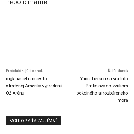
nebolo márne.
Predchádzajúci článok
Ďalší článok
mgk našiel namiesto
Yann Tiersen sa vráti do
stratenej Ameriky vypredanú
Bratislavy so zvukom
O2 Arénu
pokojného aj rozbúreného
mora
MOHLO BY ŤA ZAUJÍMAŤ