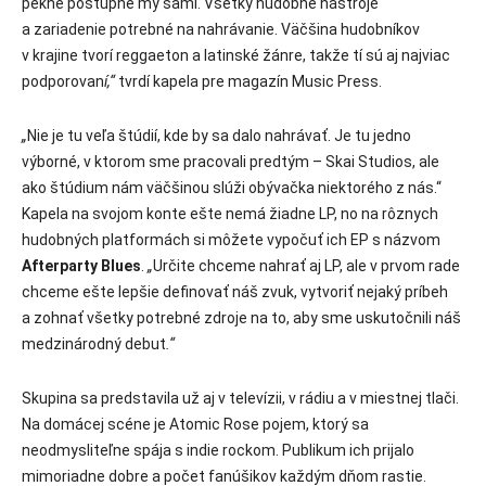
pekne postupne my sami. Všetky hudobné nástroje
a zariadenie potrebné na nahrávanie. Väčšina hudobníkov
v krajine tvorí reggaeton a latinské žánre, takže tí sú aj najviac
podporovan
í,“
tvrdí kapela pre magazín Music Press.
„
Nie je tu veľa štúdií, kde by sa dalo nahrávať. Je tu jedno
výborné, v ktorom sme pracovali predtým – Skai Studios, ale
ako štúdium nám väčšinou slúži obývačka niektorého z nás.“
Kapela na svojom konte ešte nemá žiadne LP, no na rôznych
hudobných platformách si môžete vypočuť ich EP s názvom
Afterparty Blues
.
„
Určite chceme nahrať aj LP, ale v prvom rade
chceme ešte lepšie definovať náš zvuk, vytvoriť nejaký príbeh
a zohnať všetky potrebné zdroje na to, aby sme uskutočnili náš
medzinárodný debut
.“
Skupina sa predstavila už aj v televízii, v rádiu a v miestnej tlači.
Na domácej scéne je Atomic Rose pojem, ktorý sa
neodmysliteľne spája s indie rockom. Publikum ich prijalo
mimoriadne dobre a počet fanúšikov každým dňom rastie.