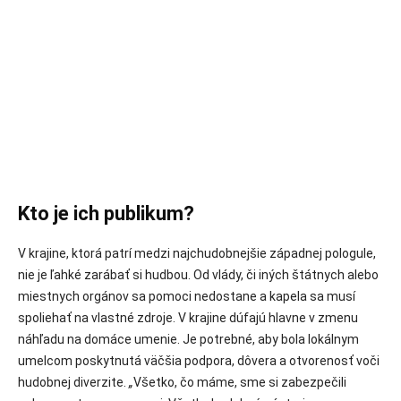
Kto je ich publikum?
V krajine, ktorá patrí medzi najchudobnejšie západnej pologule,
nie je ľahké zarábať si hudbou. Od vlády, či iných štátnych alebo
miestnych orgánov sa pomoci nedostane a kapela sa musí
spoliehať na vlastné zdroje. V krajine dúfajú hlavne v zmenu
náhľadu na domáce umenie. Je potrebné, aby bola lokálnym
umelcom poskytnutá väčšia podpora, dôvera a otvorenosť voči
hudobnej diverzite.
„
Všetko, čo máme, sme si zabezpečili