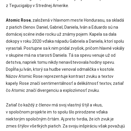
z Tegucigalpy v Strednej Amerike.
Atomic Rose
, založená v hlavnom meste Hondurasu, sa skladá
z piatich členov. Daniel, Gabriel, Daniela, Iván a Eduardo sú na
domácej scéne indie rocku už známy pojem. Kapela sa dala
dokopy v roku 2020 vďaka nápadu Gabriela a Daniela, ktorí spolu
vyrastali. Postupne sa k nim pridal zvyšok, pričom hlavné vokály
v skupine má na starosti Daniela. Tá sa spevu venuje už od
detstva, napriek tomu nikdy nenavštevovala hodiny spevu.
Dopĺňa ju Iván, ktorý sa hudbe venoval odmalička v kostole.
Názov Atomic Rose reprezentuje kontrast zvuku a textov
kapely. Rose značí sentimentálnosť a delikátnosť textov, zatiaľ
čo Atomic značí divergenciu a explozívnosť zvuku.
Zatiaľ čo každý z členov má svoj vlastný štýl a vkus,
v spoločnom projekte im to spolu šlo prirodzene vďaka
niektorým spoločným črtám. Aj preto tvrdia, že ich zvuk je
zmes štýlov všetkých piatich. Za svoju inšpiráciu však považujú