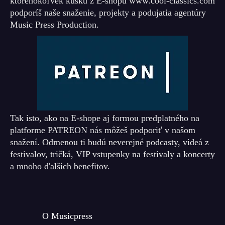
ktoréhokoľvek kúsku z E-shopu www.cool-classics.com
podporíš naše snaženie, projekty a podujatia agentúry
Music Press Production.
Tak isto, ako na E-shope aj formou predplatného na
platforme PATREON nás môžeš podporiť v našom
snažení. Odmenou ti budú neverejné podcasty, videá z
festivalov, tričká, VIP vstupenky na festivaly a koncerty
a mnoho ďalších benefitov.
O Musicpress