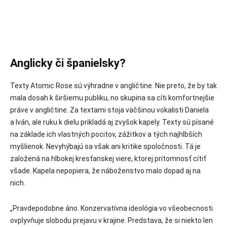
Anglicky či španielsky?
Texty Atomic Rose sú výhradne v angličtine. Nie preto, že by tak
mala dosah k širšiemu publiku, no skupina sa cíti komfortnejšie
práve v angličtine. Za textami stoja väčšinou vokalisti Daniela
a Iván, ale ruku k dielu prikladá aj zvyšok kapely. Texty sú písané
na základe ich vlastných pocitov, zážitkov a tých najhlbších
myšlienok. Nevyhýbajú sa však ani kritike spoločnosti. Tá je
založená na hlbokej kresťanskej viere, ktorej prítomnosť cítiť
všade. Kapela nepopiera, že náboženstvo malo dopad aj na
nich.
„Pravdepodobne áno. Konzervatívna ideológia vo všeobecnosti
ovplyvňuje slobodu prejavu v krajine. Predstava, že si niekto len