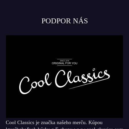
PODPOR NÁS
Cool Classics je značka našeho merču. Kúpou