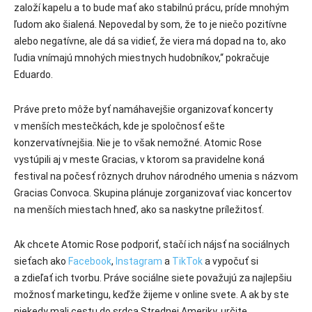
založí kapelu a to bude mať ako stabilnú prácu, príde mnohým
ľudom ako šialená. Nepovedal by som, že to je niečo pozitívne
alebo negatívne, ale dá sa vidieť, že viera má dopad na to, ako
ľudia vnímajú mnohých miestnych hudobníkov,“ pokračuje
Eduardo.
Práve preto môže byť namáhavejšie organizovať koncerty
v menších mestečkách, kde je spoločnosť ešte
konzervatívnejšia. Nie je to však nemožné. Atomic Rose
vystúpili aj v meste Gracias, v ktorom sa pravidelne koná
festival na počesť rôznych druhov národného umenia s názvom
Gracias Convoca. Skupina plánuje zorganizovať viac koncertov
na menších miestach hneď, ako sa naskytne príležitosť.
Ak chcete Atomic Rose podporiť, stačí ich nájsť na sociálnych
sieťach ako
Facebook
,
Instagram
a
TikTok
a vypočuť si
a zdieľať ich tvorbu. Práve sociálne siete považujú za najlepšiu
možnosť marketingu, keďže žijeme v online svete. A ak by ste
niekedy mali cestu do srdca Strednej Ameriky, určite