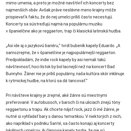
mimo umenia, a preto je možné navštíviť ich koncerty bez
najmenších obáv. Avšak práve neslávne meno krajiny môže
prispievať k faktu, že do nej umelci príliš často necestujú.
Koncerty sa sústreďujú najmä na populárnu muziku
v španielčine ako je reggaeton, trap či klasická latinská hudba.
„Asi ide aj o jazykovú bariéru,“ tvrdí bubeník kapely Eduardo. „A
samozrejme, že v španielčine je najpopulárnejší reggaeton.
Predpokladám, že indie rock kapely by asi nemali takú
návštevnosť, hoci lístok by bol lacnejší než na koncert Bad
Bunnyho. Žáner nie je príliš populárny, naša kultúra skôr inklinuje
k rytmickej hudbe, na ktorú sa dá tancovať.“
Pri návšteve krajiny je zrejmé, aké žánre sú miestnymi
preferované. V autobusoch, v baroch či na uliciach znejú tóny
reggaetonu a trapu. Ak chcete nájsť rock, jazz či iné žánre, je
nutné si vyhľadať bary s danou tematikou. V niektorých z nich,
ako napríklad v podniku Santé, sa často konajú aj koncerty
lokálnych umelcov. Aj členovia kapely tvrdia, že nie sú