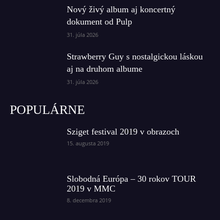
Nový živý album aj koncertný
dokument od Pulp
31. júla 2026
Strawberry Guy s nostalgickou láskou
aj na druhom albume
31. júla 2026
POPULÁRNE
Sziget festival 2019 v obrazoch
15. augusta 2019
Slobodná Európa – 30 rokov TOUR
2019 v MMC
8. decembra 2019