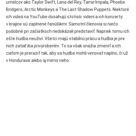
umelcov ako Taylor Swift, Lana del Rey, Tame Impala, Phoebe
Bridgers, Arctic Monkeys a The Last Shadow Puppets. Niektoré
ich videá na YouTube dosahujú stotisíc videní a ich koncerty
v krajine sú zaplnené fanúšikmi. Samotní členovia si niečo
podobné pri začiatkoch nedokázali predstaviť. Napriek tomu ich
ešte hudba neuživí. Všetci majú stabilnú prácu a hudba je pre
nich zatiaľ iba privyrobením. To sa však snažia zmeniť a ich
cieľom je preraziť tak, aby sa hudbe mohli venovať naplno, či už
v Hondurase alebo aj mimo neho.