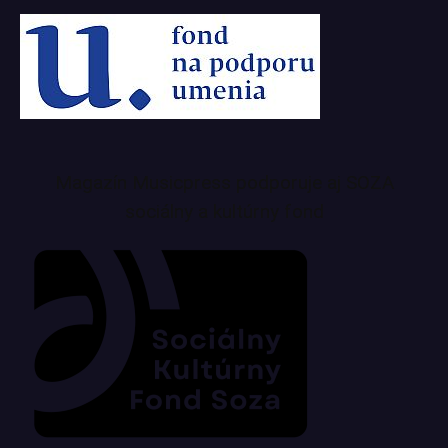
Magazín Musicpress podporuje aj SOZA
sociálny a kultúrny fond