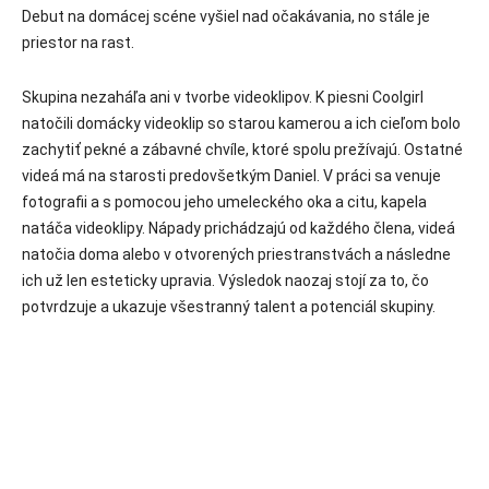
Debut na domácej scéne vyšiel nad očakávania, no stále je
priestor na rast.
Skupina nezaháľa ani v tvorbe videoklipov. K piesni Coolgirl
natočili domácky videoklip so starou kamerou a ich cieľom bolo
zachytiť pekné a zábavné chvíle, ktoré spolu prežívajú. Ostatné
videá má na starosti predovšetkým Daniel. V práci sa venuje
fotografii a s pomocou jeho umeleckého oka a citu, kapela
natáča videoklipy. Nápady prichádzajú od každého člena, videá
natočia doma alebo v otvorených priestranstvách a následne
ich už len esteticky upravia. Výsledok naozaj stojí za to, čo
potvrdzuje a ukazuje všestranný talent a potenciál skupiny.