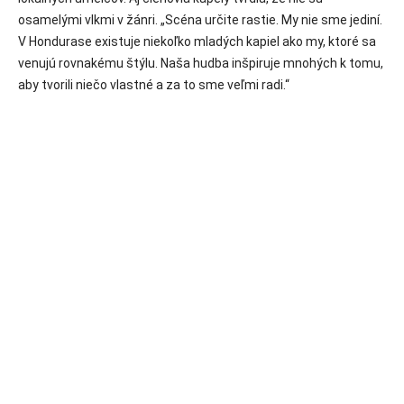
osamelými vlkmi v žánri. „Scéna určite rastie. My nie sme jediní.
V Hondurase existuje niekoľko mladých kapiel ako my, ktoré sa
venujú rovnakému štýlu. Naša hudba inšpiruje mnohých k tomu,
aby tvorili niečo vlastné a za to sme veľmi radi.“