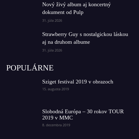
Nový živý album aj koncertný
dokument od Pulp
31. júla 2026
Strawberry Guy s nostalgickou láskou
aj na druhom albume
31. júla 2026
POPULÁRNE
Sziget festival 2019 v obrazoch
15. augusta 2019
Slobodná Európa – 30 rokov TOUR
2019 v MMC
8. decembra 2019