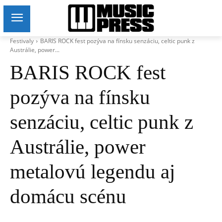
Festivaly
BARIS ROCK fest pozýva na fínsku senzáciu, celtic punk z
Austrálie, power...
BARIS ROCK fest
pozýva na fínsku
senzáciu, celtic punk z
Austrálie, power
metalovú legendu aj
domácu scénu