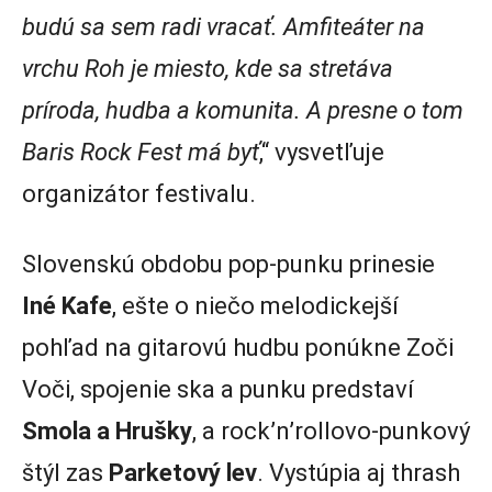
budú sa sem radi vracať. Amfiteáter na
vrchu Roh je miesto, kde sa stretáva
príroda, hudba a komunita. A presne o tom
Baris Rock Fest má byť
,“ vysvetľuje
organizátor festivalu.
Slovenskú obdobu pop-punku prinesie
Iné Kafe
, ešte o niečo melodickejší
pohľad na gitarovú hudbu ponúkne Zoči
Voči, spojenie ska a punku predstaví
Smola a Hrušky
, a rock’n’rollovo-punkový
štýl zas
Parketový lev
. Vystúpia aj thrash