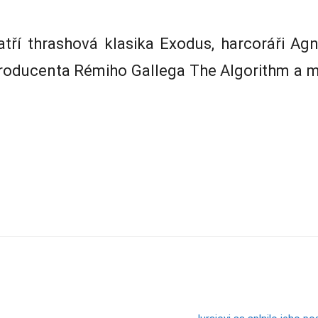
atří thrashová klasika Exodus, harcoráři Agn
producenta Rémiho Gallega The Algorithm a m
Zdieľam