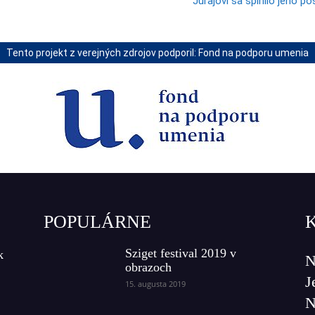
Jurajovi sa splnilo jeho p
Tento projekt z verejných zdrojov podporil: Fond na podporu umenia
POPULÁRNE
Sziget festival 2019 v
k
N
obrazoch
J
15. augusta 2019
N