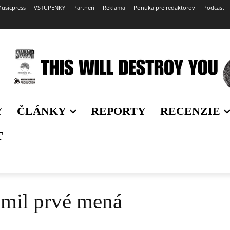
usicpress
VSTUPENKY
Partneri
Reklama
Ponuka pre redaktorov
Podcast
Y
ČLÁNKY
REPORTY
RECENZIE
T
ámil prvé mená