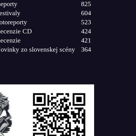
eporty
825
estivaly
604
otoreporty
523
ecenzie CD
424
ecenzie
421
ovinky zo slovenskej scény
364