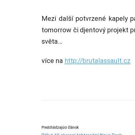
Mezi další potvrzené kapely p
tomorrow či djentový projekt 
světa…
více na
http://brutalassault.cz
Predchádzajúci článok