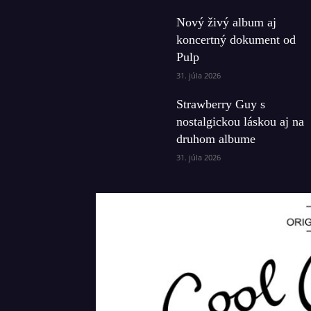
Nový živý album aj
koncertný dokument od
Pulp
31. júla 2026
Strawberry Guy s
nostalgickou láskou aj na
druhom albume
31. júla 2026