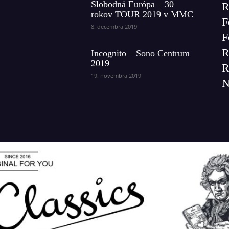
Slobodná Európa – 30
R
rokov TOUR 2019 v MMC
F
8. decembra 2019
F
R
Incognito – Sono Centrum
2019
R
19. novembra 2019
N