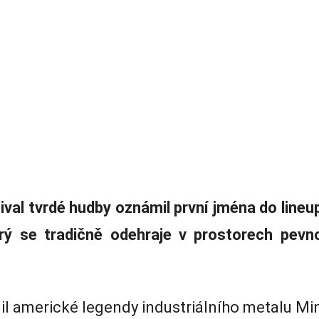
ival tvrdé hudby oznámil první jména do lineu
erý se tradičně odehraje v prostorech pev
l americké legendy industriálního metalu Min