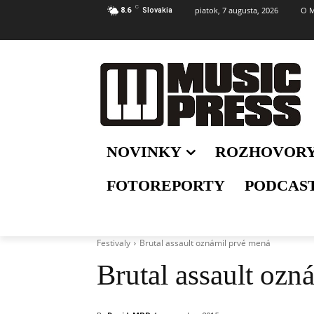
C
piatok, 7 augusta, 2026
O M
8.6
Slovakia
NOVINKY
ROZHOVOR
FOTOREPORTY
PODCAS
Festivaly
Brutal assault oznámil prvé mená
Brutal assault ozn