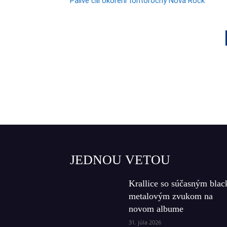
Pálivé čili okorení tohtoročný Nova Rock
JEDNOU VETOU
Krallice so súčasným blac
metalovým zvukom na
novom albume
31. júla 2026