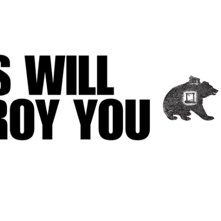
Zdieľam