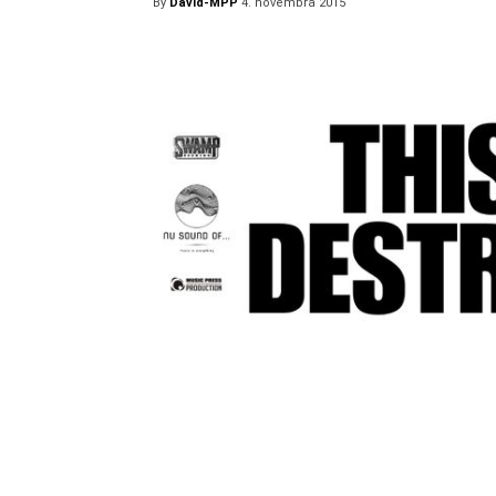
By
David-MPP
4. novembra 2015