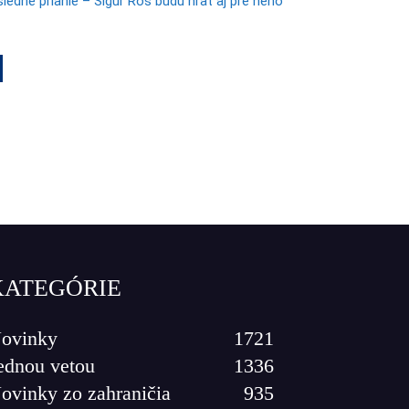
osledné prianie – Sigur Rós budú hrať aj pre neho
KATEGÓRIE
ovinky
1721
ednou vetou
1336
ovinky zo zahraničia
935