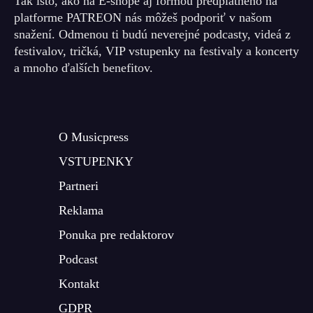
Tak isto, ako na E-shope aj formou predplatného na
platforme PATREON nás môžeš podporiť v našom
snažení. Odmenou ti budú neverejné podcasty, videá z
festivalov, tričká, VIP vstupenky na festivaly a koncerty
a mnoho ďalších benefitov.
O Musicpress
VSTUPENKY
Partneri
Reklama
Ponuka pre redaktorov
Podcast
Kontakt
GDPR