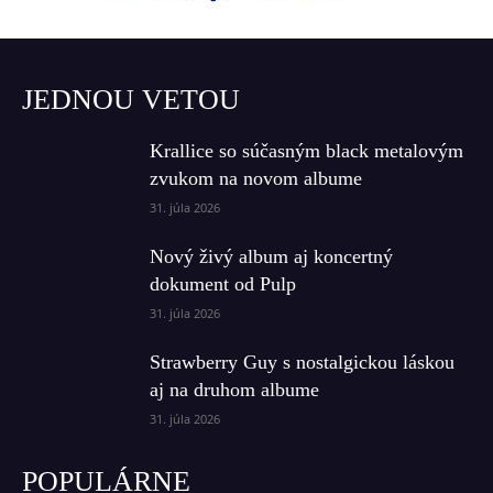
JEDNOU VETOU
Krallice so súčasným black metalovým
zvukom na novom albume
31. júla 2026
Nový živý album aj koncertný
dokument od Pulp
31. júla 2026
Strawberry Guy s nostalgickou láskou
aj na druhom albume
31. júla 2026
POPULÁRNE