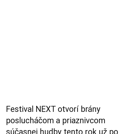
Festival NEXT otvorí brány
poslucháčom a priaznivcom
súčasnej hudby tento rok už po