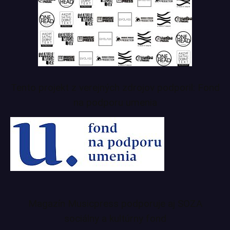
Tento projekt z verejných zdrojov podporil: Fond
na podporu umenia
Magazín Musicpress podporuje aj SOZA
sociálny a kultúrny fond