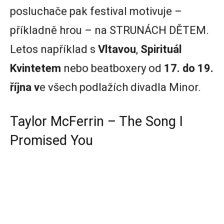
posluchače pak festival motivuje –
příkladně hrou – na STRUNÁCH DĚTEM.
Letos například s
Vltavou
,
Spirituál
Kvintetem
nebo beatboxery od
17. do 19.
října v
e všech podlažích divadla Minor.
Taylor McFerrin – The Song I
Promised You