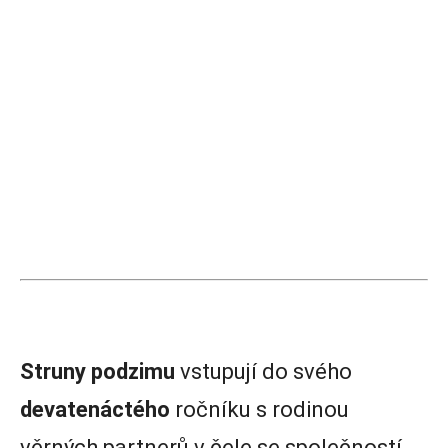
Struny podzimu
vstupují do svého
devatenáctého
ročníku s rodinou
věrných partnerů v čele se společností