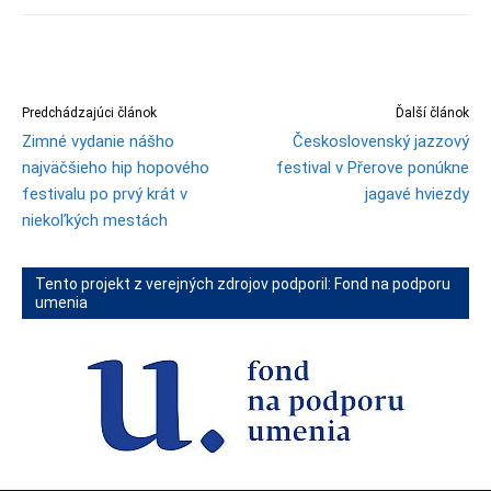
Predchádzajúci článok
Ďalší článok
Zimné vydanie nášho
Československý jazzový
najväčšieho hip hopového
festival v Přerove ponúkne
festivalu po prvý krát v
jagavé hviezdy
niekoľkých mestách
Tento projekt z verejných zdrojov podporil: Fond na podporu
umenia