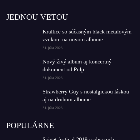
JEDNOU VETOU
Krallice so súčasným black metalovým
zvukom na novom albume
31. júla 2026
Nový živý album aj koncertný
dokument od Pulp
31. júla 2026
Strawberry Guy s nostalgickou láskou
aj na druhom albume
31. júla 2026
POPULÁRNE
Sziget festival 2019 v obrazoch