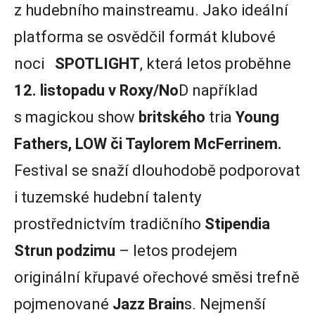
z hudebního mainstreamu. Jako ideální
platforma se osvědčil formát klubové
noci
SPOTLIGHT
, která letos proběhne
12. listopadu v Roxy/No
D například
s magickou show
britského
tria
Young
Fathers, LOW či Taylorem McFerrinem.
Festival se snaží dlouhodobě podporovat
i tuzemské hudební talenty
prostřednictvím tradičního
Stipendia
Strun podzimu
– letos prodejem
originální křupavé ořechové směsi trefně
pojmenované
Jazz Brain
s. Nejmenší