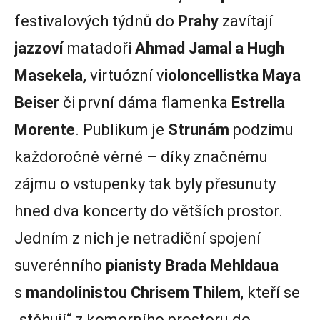
festivalových týdnů do
Prahy
zavítají
jazzoví
matadoři
Ahmad Jamal a Hugh
Masekela,
virtuózní v
ioloncellistka Maya
Beiser
či první dáma flamenka
Estrella
Morente
. Publikum je
Strunám
podzimu
každoročně věrné – díky značnému
zájmu o vstupenky tak byly přesunuty
hned dva koncerty do větších prostor.
Jedním z nich je netradiční spojení
suverénního
pianisty Brada Mehldaua
s
mandolínistou Chrisem Thilem
, kteří se
„stěhují“ z komorního prostoru do