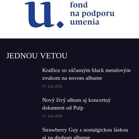
JEDNOU VETOU
Krallice so súčasným black metalovým
zvukom na novom albume
31. júla 2026
Nový živý album aj koncertný
dokument od Pulp
31. júla 2026
Strawberry Guy s nostalgickou láskou
aj na druhom albume