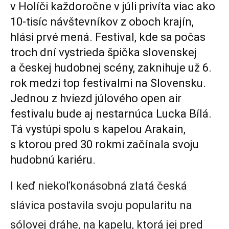
v Holíči každoročne v júli privíta viac ako
10-tisíc návštevníkov z oboch krajín,
hlási prvé mená. Festival, kde sa počas
troch dní vystrieda špička slovenskej
a českej hudobnej scény, zaknihuje už 6.
rok medzi top festivalmi na Slovensku.
Jednou z hviezd júlového open air
festivalu bude aj nestarnúca Lucka Bílá.
Tá vystúpi spolu s kapelou Arakain,
s ktorou pred 30 rokmi začínala svoju
hudobnú kariéru.
I keď niekoľkonásobná zlatá česká
slávica postavila svoju popularitu na
sólovej dráhe, na kapelu, ktorá jej pred