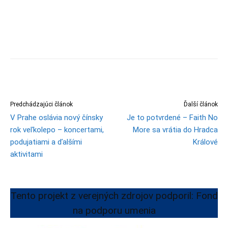
Predchádzajúci článok
Ďalší článok
V Prahe oslávia nový čínsky
Je to potvrdené – Faith No
rok veľkolepo – koncertami,
More sa vrátia do Hradca
podujatiami a ďalšími
Králové
aktivitami
Tento projekt z verejných zdrojov podporil: Fond
na podporu umenia