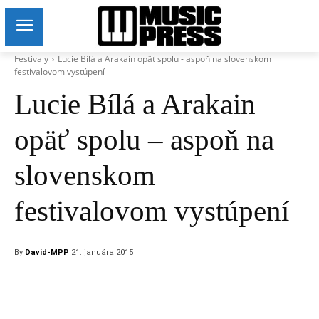
Festivaly
Lucie Bílá a Arakain opäť spolu - aspoň na slovenskom
festivalovom vystúpení
Lucie Bílá a Arakain
opäť spolu – aspoň na
slovenskom
festivalovom vystúpení
By
David-MPP
21. januára 2015