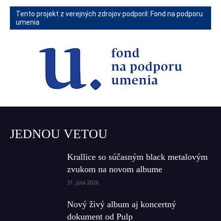
Tento projekt z verejných zdrojov podporil: Fond na podporu
umenia
JEDNOU VETOU
Krallice so súčasným black metalovým
zvukom na novom albume
31. júla 2026
Nový živý album aj koncertný
dokument od Pulp