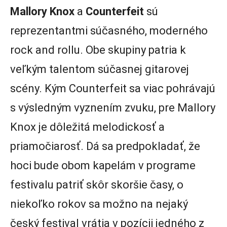
Mallory Knox
a
Counterfeit
sú
reprezentantmi súčasného, moderného
rock and rollu. Obe skupiny patria k
veľkým talentom súčasnej gitarovej
scény. Kým Counterfeit sa viac pohrávajú
s výsledným vyznením zvuku, pre Mallory
Knox je dôležitá melodickosť a
priamočiarosť. Dá sa predpokladať, že
hoci bude obom kapelám v programe
festivalu patriť skôr skoršie časy, o
niekoľko rokov sa možno na nejaký
český festival vrátia v pozícii jedného z