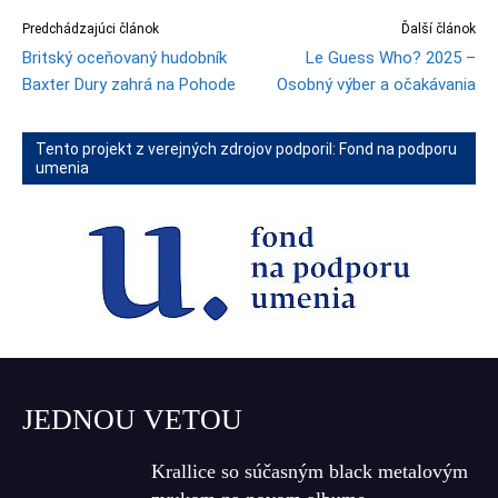
Predchádzajúci článok
Ďalší článok
Britský oceňovaný hudobník
Le Guess Who? 2025 –
Baxter Dury zahrá na Pohode
Osobný výber a očakávania
Tento projekt z verejných zdrojov podporil: Fond na podporu
umenia
JEDNOU VETOU
Krallice so súčasným black metalovým