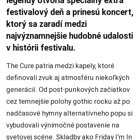
legendy otvoria špeciálny extra
festivalový deň a prinesú koncert,
ktorý sa zaradí medzi
najvýznamnejšie hudobné udalosti
v histórii festivalu.
The Cure patria medzi kapely, ktoré
definovali zvuk aj atmosféru niekoľkých
generácií. Od post-punkových začiatkov
cez temnejšie polohy gothic rocku až po
nadčasové hymny alternatívneho popu si
vybudovali výnimočné postavenie na
svetovej scéne. Skladby ako Friday I’m In