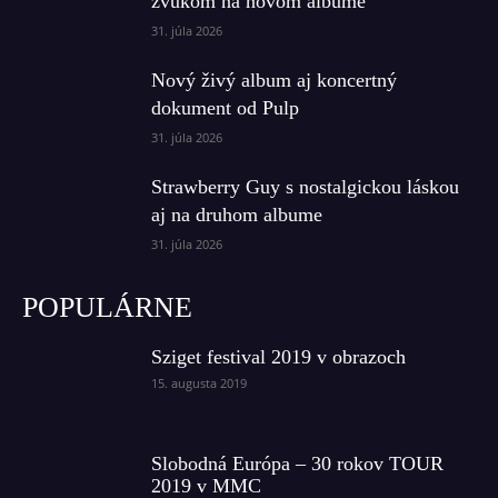
zvukom na novom albume
31. júla 2026
Nový živý album aj koncertný
dokument od Pulp
31. júla 2026
Strawberry Guy s nostalgickou láskou
aj na druhom albume
31. júla 2026
POPULÁRNE
Sziget festival 2019 v obrazoch
15. augusta 2019
Slobodná Európa – 30 rokov TOUR
2019 v MMC