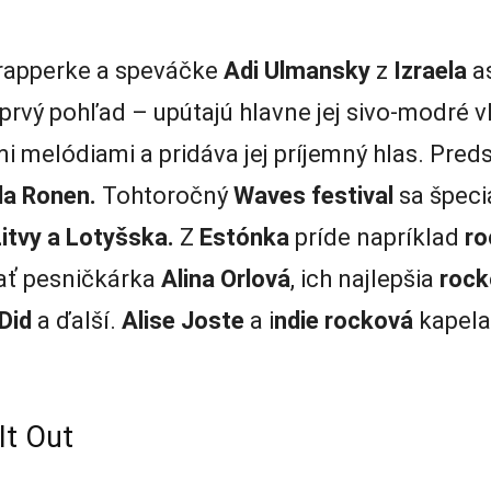
rapperke a speváčke
Adi Ulmansky
z
Izraela
as
prvý pohľad – upútajú hlavne jej sivo-modré v
melódiami a pridáva jej príjemný hlas. Predst
lla Ronen.
Tohtoročný
Waves festival
sa špecia
itvy a Lotyšska.
Z
Estónka
príde napríklad
ro
ať pesničkárka
Alina Orlová
, ich najlepšia
rock
Did
a ďalší.
Alise Joste
a i
ndie rocková
kapel
It Out