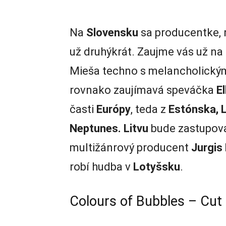
Na
Slovensku
sa producentke, 
už druhýkrát. Zaujme vás už na 
Mieša techno s melancholickými 
rovnako zaujímavá speváčka
E
časti
Európy
, teda z
Estónska, L
Neptunes.
Litvu
bude zastupov
multižánrový producent
Jurgis 
robí hudba v
Lotyšsku
.
Colours of Bubbles – Cut 