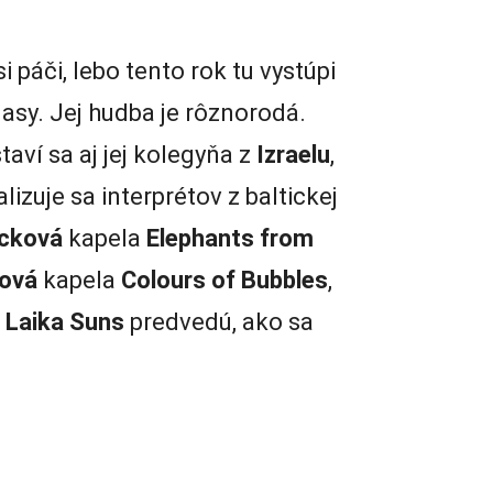
i páči, lebo tento rok tu vystúpi
lasy. Jej hudba je rôznorodá.
aví sa aj jej kolegyňa z
Izraelu
,
lizuje sa interprétov z baltickej
cková
kapela
Elephants from
ová
kapela
Colours of Bubbles
,
a
Laika Suns
predvedú, ako sa