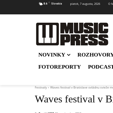
C
piatok, 7 augusta, 2026
O M
8.6
Slovakia
NOVINKY
ROZHOVOR
FOTOREPORTY
PODCAS
Festivaly
Waves festival v Bratislave ovládnu svieže m
Waves festival v B