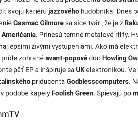
iť svoju kariéru
jazzového
hudobníka. Dnes pa
enie
Gasmac Gilmore
sa síce tvári, že je z
Rak
a
Američania
. Prinesú temné metalové riffy. Hv
najlepšími živými vystúpeniami. Ako má elektr
príde zohrané
avant-popové
duo
Howling Ow
onte päť EP a inšpiruje sa
UK
elektronikou. Veľ
talinského
priducenta
Godblesscomputers
. N
 v podobe kapely
Foolish Green
. Spievajú po
m
mmTV