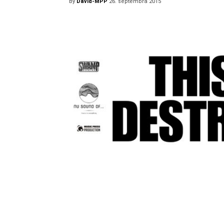
By
David-MPP
26. septembra 2015