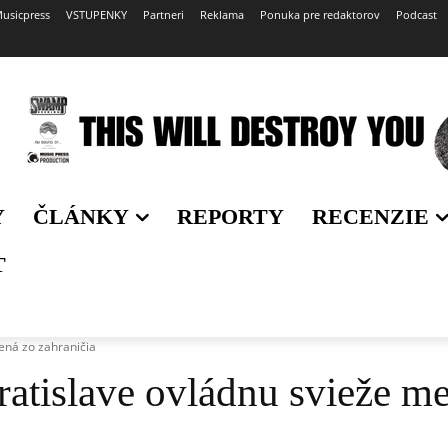
usicpress
VSTUPENKY
Partneri
Reklama
Ponuka pre redaktorov
Podcast
Y
ČLÁNKY
REPORTY
RECENZIE
T
ená zo zahraničia
ratislave ovládnu svieže me