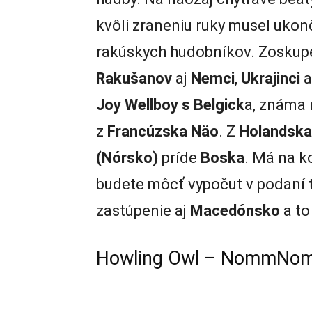
kvôli zraneniu ruky musel ukonč
rakúskych hudobníkov. Zoskup
Rakušanov
aj
Nemci
,
Ukrajinci
Joy Wellboy s Belgick
a, známa 
z
Francúzska Näo
. Z
Holandska
(Nórsko)
príde
Boska
. Má na k
budete môcť vypočut v podaní
zastúpenie aj
Macedónsko
a to
Howling Owl –
NommNo