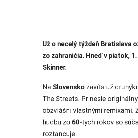
Už o necelý týždeň Bratislava 
zo zahraničia. Hneď v piatok, 1
Skinner.
Na
Slovensko
zavíta už druhýkr
The Streets. Prinesie origináln
obzvlášni vlastnými remixami. 
hudbu zo
60
-tych rokov so súč
roztancuje.