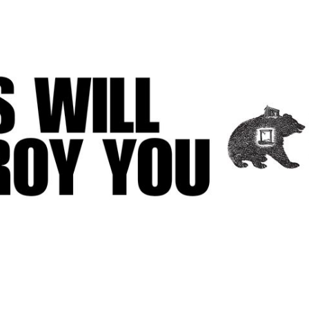
Zdieľam