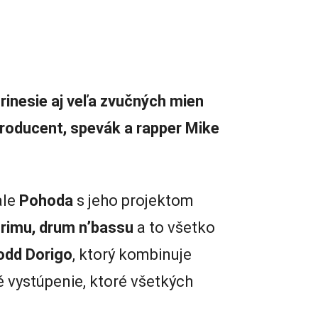
rinesie aj veľa zvučných mien
 producent, spevák a rapper Mike
ale
Pohoda
s jeho projektom
grimu, drum n’bassu
a to všetko
odd Dorigo
, ktorý kombinuje
 vystúpenie, ktoré všetkých