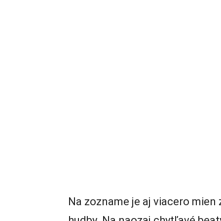
Na zozname je aj viacero mien
hudby. Na naozaj chytľavé bea