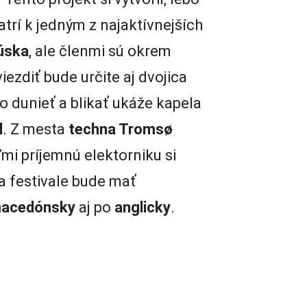
trí k jedným z najaktívnejších
úska
, ale členmi sú okrem
iezdiť bude určite aj dvojica
o dunieť a blikať ukáže kapela
l
. Z mesta
techna Tromsø
mi príjemnú elektorniku si
a festivale bude mať
acedónsky
aj po
anglicky
.