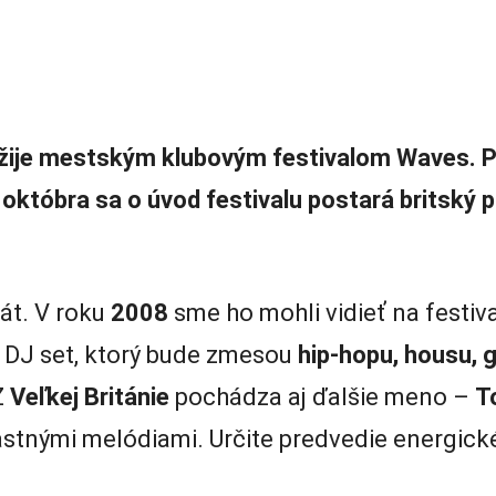
ožije mestským klubovým festivalom Waves. P
. októbra sa o úvod festivalu postará britský
át. V roku
2008
sme ho mohli vidieť na festiv
y DJ set, ktorý bude zmesou
hip-hopu, housu, 
Z
Veľkej Británie
pochádza aj ďalšie meno –
T
astnými melódiami. Určite predvedie energické