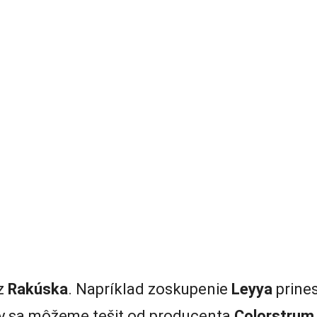
 z
Rakúska
. Napríklad zoskupenie
Leyya
prine
ty sa môžeme tešit od producenta
Colorstrum