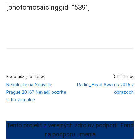
[photomosaic nggid=“539″]
Predchádzajúci článok
Ďalší článok
Neboli ste na Nouvelle
Radio_Head Awards 2016 v
Prague 2016? Nevadí, pozrite
obrazoch
si ho virtuálne
Tento projekt z verejných zdrojov podporil: Fond
na podporu umenia