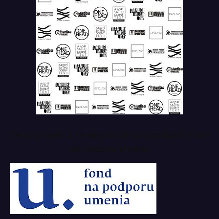
Tento projekt z verejných zdrojov podporil: Fond
na podporu umenia