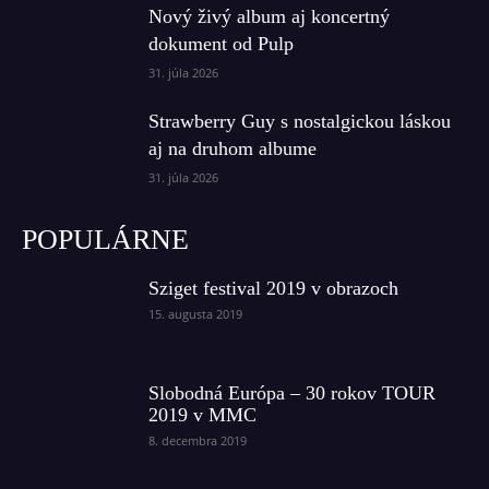
Nový živý album aj koncertný
dokument od Pulp
31. júla 2026
Strawberry Guy s nostalgickou láskou
aj na druhom albume
31. júla 2026
POPULÁRNE
Sziget festival 2019 v obrazoch
15. augusta 2019
Slobodná Európa – 30 rokov TOUR
2019 v MMC
8. decembra 2019