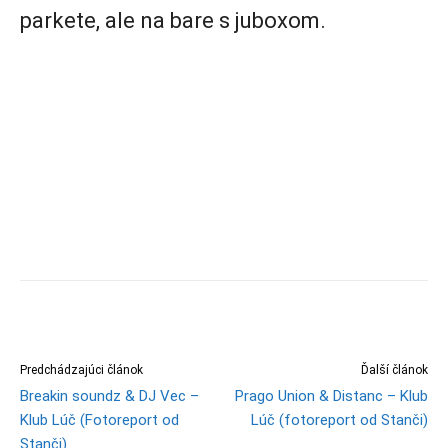
parkete, ale na bare s juboxom.
Predchádzajúci článok
Ďalší článok
Breakin soundz & DJ Vec –
Prago Union & Distanc – Klub
Klub Lúč (Fotoreport od
Lúč (fotoreport od Stanči)
Stanči)