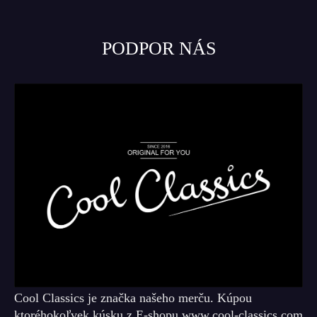
PODPOR NÁS
Cool Classics je značka našeho merču. Kúpou
ktoréhokoľvek kúsku z E-shopu www.cool-classics.com