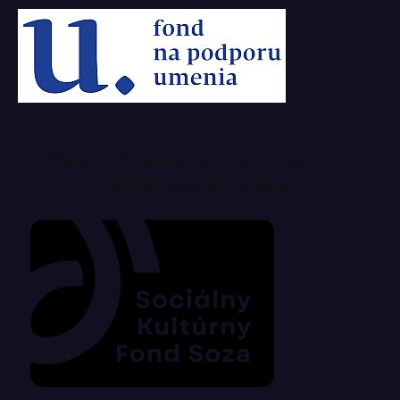
Magazín Musicpress podporuje aj SOZA
sociálny a kultúrny fond