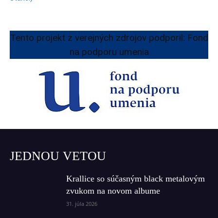
Tento projekt z verejných zdrojov podporil: Fond
na podporu umenia
JEDNOU VETOU
Krallice so súčasným black metalovým
zvukom na novom albume
31. júla 2026