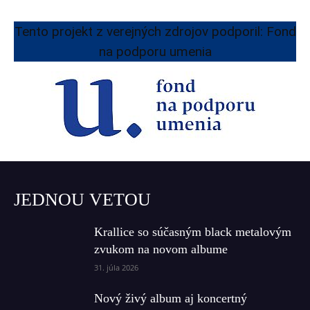
Tento projekt z verejných zdrojov podporil: Fond
na podporu umenia
JEDNOU VETOU
Krallice so súčasným black metalovým
zvukom na novom albume
31. júla 2026
Nový živý album aj koncertný