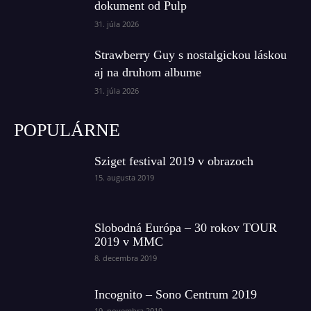
dokument od Pulp
31. júla 2026
Strawberry Guy s nostalgickou láskou
aj na druhom albume
31. júla 2026
POPULÁRNE
Sziget festival 2019 v obrazoch
15. augusta 2019
Slobodná Európa – 30 rokov TOUR
2019 v MMC
8. decembra 2019
Incognito – Sono Centrum 2019
19. novembra 2019