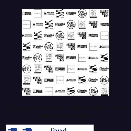
Tento projekt z verejných zdrojov podporil: Fond
na podporu umenia