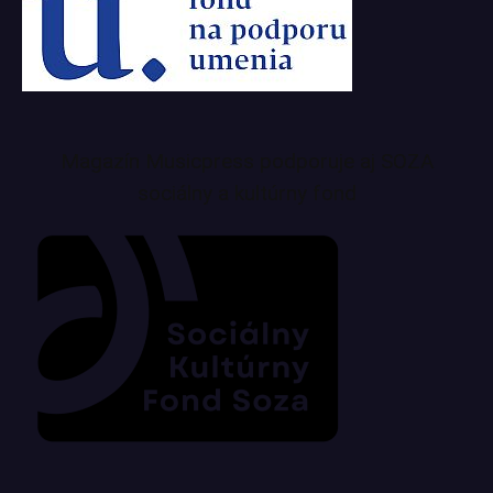
Magazín Musicpress podporuje aj SOZA
sociálny a kultúrny fond