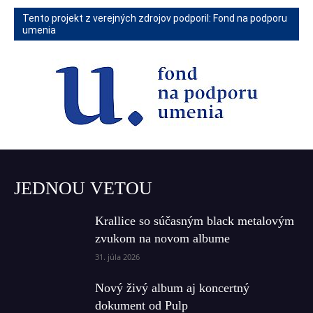
Tento projekt z verejných zdrojov podporil: Fond na podporu
umenia
JEDNOU VETOU
Krallice so súčasným black metalovým
zvukom na novom albume
31. júla 2026
Nový živý album aj koncertný
dokument od Pulp