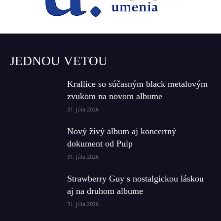
JEDNOU VETOU
Krallice so súčasným black metalovým
zvukom na novom albume
31. júla 2026
Nový živý album aj koncertný
dokument od Pulp
31. júla 2026
Strawberry Guy s nostalgickou láskou
aj na druhom albume
31. júla 2026