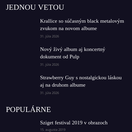
JEDNOU VETOU
Krallice so súčasným black metalovým
zvukom na novom albume
31. júla 2026
Nový živý album aj koncertný
dokument od Pulp
31. júla 2026
Strawberry Guy s nostalgickou láskou
aj na druhom albume
31. júla 2026
POPULÁRNE
Sziget festival 2019 v obrazoch
15. augusta 2019