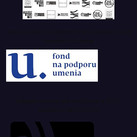
Tento projekt z verejných zdrojov podporil: Fond
na podporu umenia
Magazín Musicpress podporuje aj SOZA
sociálny a kultúrny fond