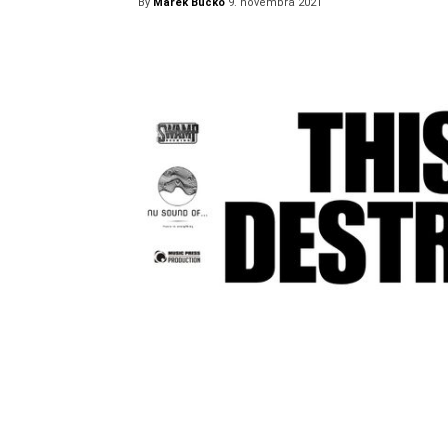
By
Marek Bučko
9. novembra 2021