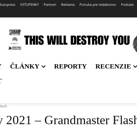
usicpress
VSTUPENKY
Partneri
Reklama
Ponuka pre redaktorov
Podcast
Y
ČLÁNKY
REPORTY
RECENZIE
T
lash
 2021 – Grandmaster Flas