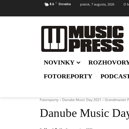
C
piatok, 7 augusta, 2026
O M
8.6
Slovakia
NOVINKY
ROZHOVOR
FOTOREPORTY
PODCAS
Fotoreporty
Danube Music Day 2021 – Grandmaster F
Danube Music Day