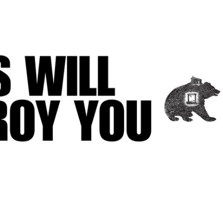
Zdieľam