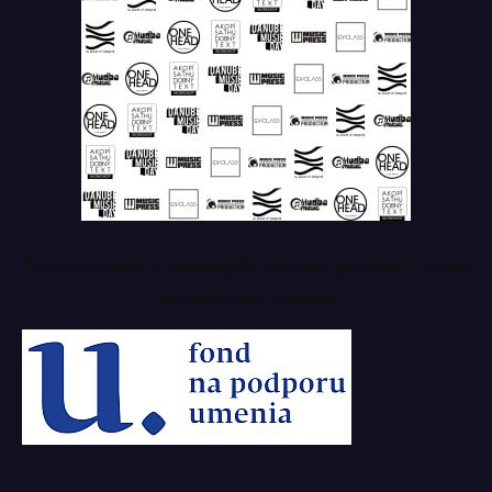
Tento projekt z verejných zdrojov podporil: Fond
na podporu umenia