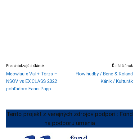
Predchádzajúci článok
Ďalší článok
Meowlau x Val + Törzs –
Flow hudby / Bene & Roland
NSOV vs EX:CLASS 2022
Kánik / Kulturák
pohľadom Fanni Papp
Tento projekt z verejných zdrojov podporil: Fond
na podporu umenia