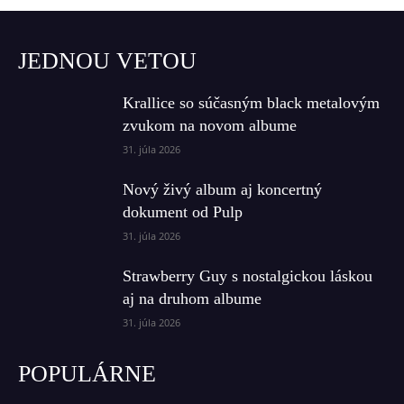
JEDNOU VETOU
Krallice so súčasným black metalovým
zvukom na novom albume
31. júla 2026
Nový živý album aj koncertný
dokument od Pulp
31. júla 2026
Strawberry Guy s nostalgickou láskou
aj na druhom albume
31. júla 2026
POPULÁRNE