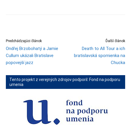
Predchádzajúci článok
Ďalší článok
Ondřej Brzobohatý a Jamie
Death to All Tour a ich
Cullum ukázali Bratislave
bratislavská spomienka na
popovejší jazz
Chucka
Tento projekt z verejných zdrojov podporil: Fond na podporu
umenia