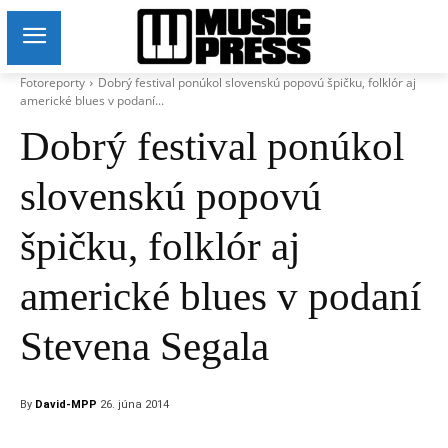
Fotoreporty
Dobrý festival ponúkol slovenskú popovú špičku, folklór aj
americké blues v podaní...
Dobrý festival ponúkol
slovenskú popovú
špičku, folklór aj
americké blues v podaní
Stevena Segala
By
David-MPP
26. júna 2014