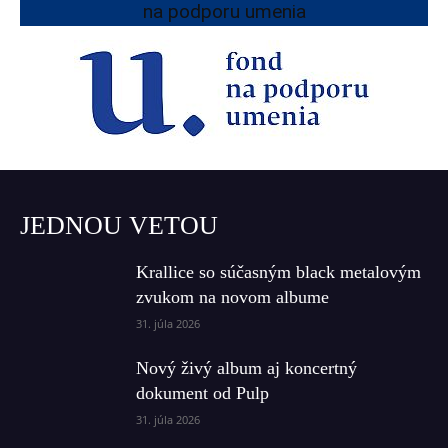
na podporu umenia
JEDNOU VETOU
Krallice so súčasným black metalovým
zvukom na novom albume
31. júla 2026
Nový živý album aj koncertný
dokument od Pulp
31. júla 2026