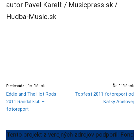
autor Pavel Karell: / Musicpress.sk /
Hudba-Music.sk
Predchádzajúci článok
Ďalší článok
Eddie and The Hot Rods
Topfest 2011 fotoreport od
2011 Randal klub –
Katky Acélovej
fotoreport
Tento projekt z verejných zdrojov podporil: Fond