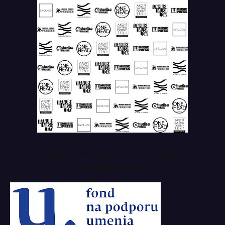
Tento projekt z verejných zdrojov podporil: Fond
na podporu umenia