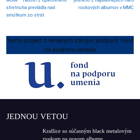
Mode – radosť z opätovného
jedného z najslávnejších hard
stretnutia prevládla nad
rockových albumov v MMC
smútkom zo strát
Tento projekt z verejných zdrojov podporil: Fond
na podporu umenia
JEDNOU VETOU
Krallice so súčasným black metalovým
zvukom na novom albume