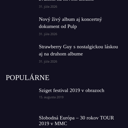
31. júla 2026
Nový živý album aj koncertný
dokument od Pulp
31. júla 2026
Strawberry Guy s nostalgickou láskou
aj na druhom albume
31. júla 2026
POPULÁRNE
Sziget festival 2019 v obrazoch
15. augusta 2019
Slobodná Európa – 30 rokov TOUR
2019 v MMC