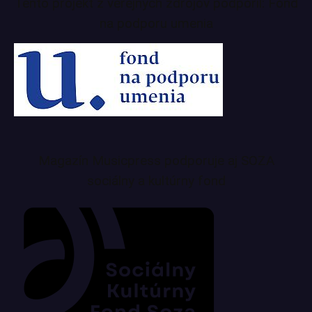
Tento projekt z verejných zdrojov podporil: Fond
na podporu umenia
Magazín Musicpress podporuje aj SOZA
sociálny a kultúrny fond