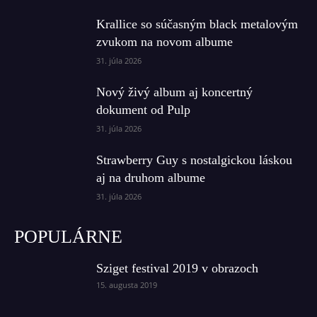
Krallice so súčasným black metalovým
zvukom na novom albume
31. júla 2026
Nový živý album aj koncertný
dokument od Pulp
31. júla 2026
Strawberry Guy s nostalgickou láskou
aj na druhom albume
31. júla 2026
POPULÁRNE
Sziget festival 2019 v obrazoch
15. augusta 2019