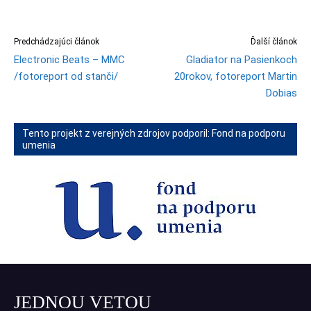
Predchádzajúci článok
Ďalší článok
Electronic Beats – MMC
Gladiator na Pasienkoch
/fotoreport od stanči/
20rokov, fotoreport Martin
Dobias
Tento projekt z verejných zdrojov podporil: Fond na podporu
umenia
JEDNOU VETOU