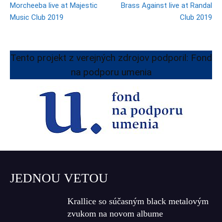
Morcheeba live at Majestic
Brass Against live at Randal
Music Club 2019
Club 2019
Tento projekt z verejných zdrojov podporil: Fond
na podporu umenia
JEDNOU VETOU
Krallice so súčasným black metalovým
zvukom na novom albume