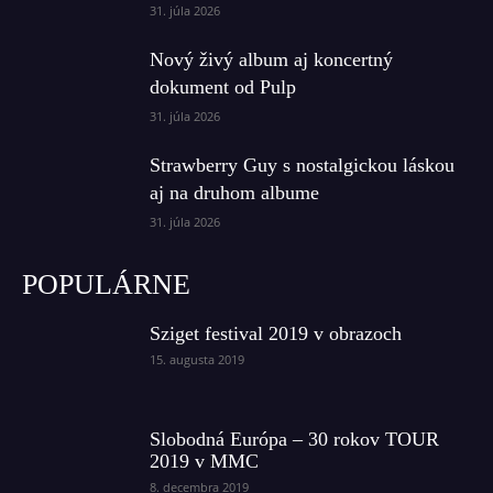
31. júla 2026
Nový živý album aj koncertný
dokument od Pulp
31. júla 2026
Strawberry Guy s nostalgickou láskou
aj na druhom albume
31. júla 2026
POPULÁRNE
Sziget festival 2019 v obrazoch
15. augusta 2019
Slobodná Európa – 30 rokov TOUR
2019 v MMC
8. decembra 2019