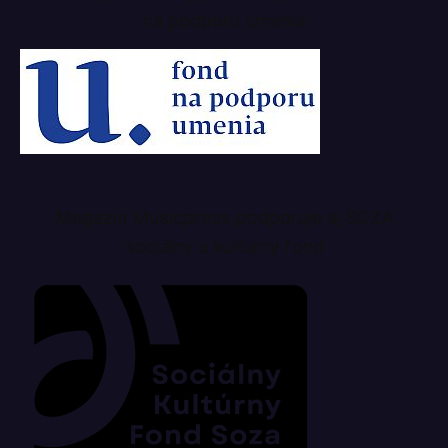
na podporu umenia
Magazín Musicpress podporuje aj SOZA
sociálny a kultúrny fond