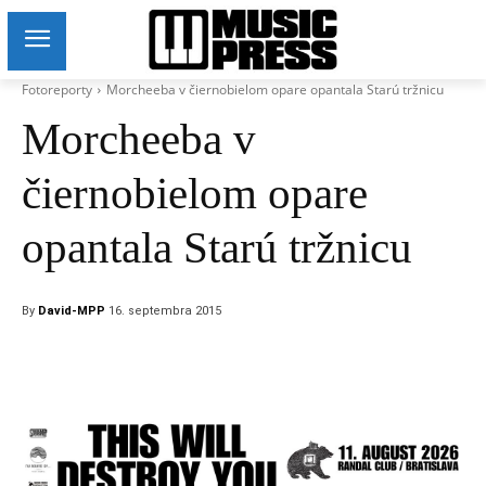
Fotoreporty
Morcheeba v čiernobielom opare opantala Starú tržnicu
Morcheeba v
čiernobielom opare
opantala Starú tržnicu
By
David-MPP
16. septembra 2015