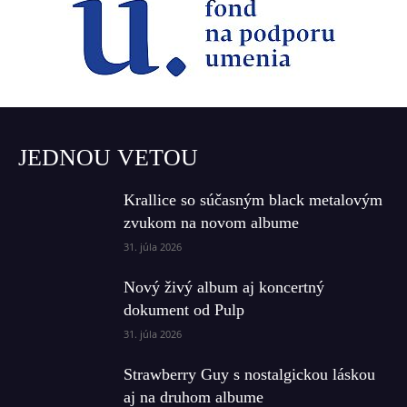
JEDNOU VETOU
Krallice so súčasným black metalovým
zvukom na novom albume
31. júla 2026
Nový živý album aj koncertný
dokument od Pulp
31. júla 2026
Strawberry Guy s nostalgickou láskou
aj na druhom albume