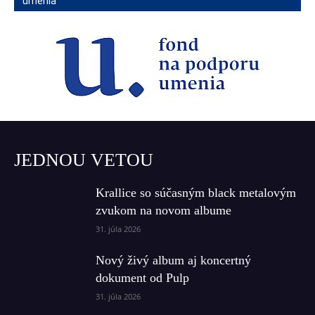
umenia
JEDNOU VETOU
Krallice so súčasným black metalovým
zvukom na novom albume
31. júla 2026
Nový živý album aj koncertný
dokument od Pulp
31. júla 2026