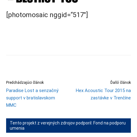
[photomosaic nggid=“517″]
Predchádzajúci článok
Ďalší článok
Paradise Lost a senzačný
Hex Acoustic Tour 2015 na
support v bratislavskom
zastávke v Trenčíne
MMC
Tento projekt z verejných zdrojov podporil: Fond na podporu
umenia