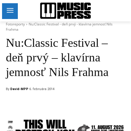
Fotoreporty
Nu:Classic Festival - deň prvý - klavírna jemnosť Nils
Frahma
Nu:Classic Festival –
deň prvý – klavírna
jemnosť Nils Frahma
By
David-MPP
6. februára 2014