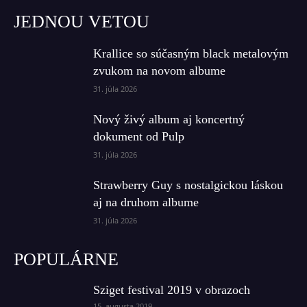
JEDNOU VETOU
Krallice so súčasným black metalovým
zvukom na novom albume
31. júla 2026
Nový živý album aj koncertný
dokument od Pulp
31. júla 2026
Strawberry Guy s nostalgickou láskou
aj na druhom albume
31. júla 2026
POPULÁRNE
Sziget festival 2019 v obrazoch
15. augusta 2019