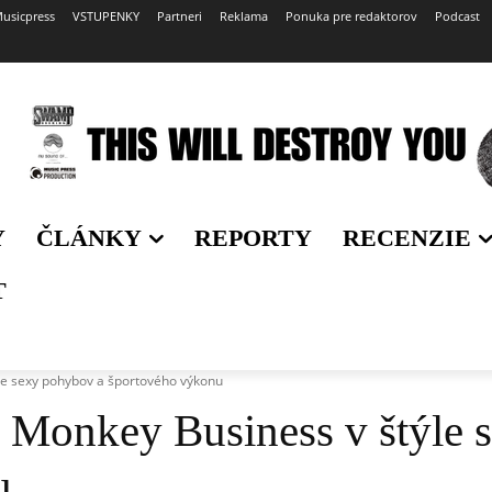
usicpress
VSTUPENKY
Partneri
Reklama
Ponuka pre redaktorov
Podcast
Y
ČLÁNKY
REPORTY
RECENZIE
T
le sexy pohybov a športového výkonu
a Monkey Business v štýle 
u