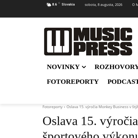
C
sobota, 8 augusta, 2026
O M
8.6
Slovakia
NOVINKY
ROZHOVOR
FOTOREPORTY
PODCAS
Fotoreporty
Oslava 15. výročia Monkey Business v štý
Oslava 15. výroči
športového výkon