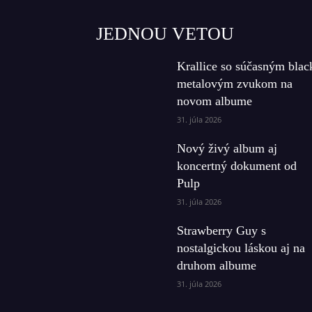
JEDNOU VETOU
Krallice so súčasným blac
metalovým zvukom na
novom albume
31. júla 2026
Nový živý album aj
koncertný dokument od
Pulp
31. júla 2026
Strawberry Guy s
nostalgickou láskou aj na
druhom albume
31. júla 2026