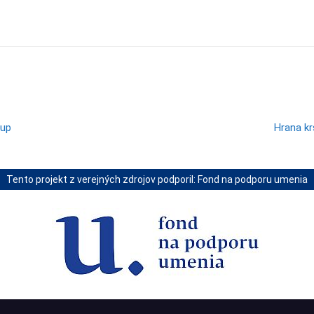
Zdieľam
tup
Hrana kr
Tento projekt z verejných zdrojov podporil: Fond na podporu umenia