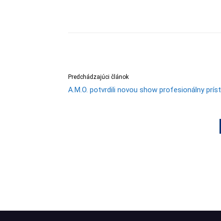
Predchádzajúci článok
A.M.O. potvrdili novou show profesionálny prís