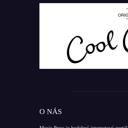
O NÁS
Music Press je hudobný internetový portál