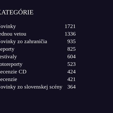
KATEGÓRIE
ovinky
1721
ednou vetou
1336
ovinky zo zahraničia
935
eporty
825
estivaly
604
otoreporty
523
ecenzie CD
424
ecenzie
421
ovinky zo slovenskej scény
364