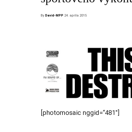
By
David-MPP
24. apríla 2015
[photomosaic nggid=“481″]