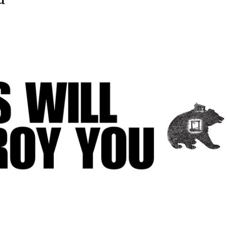
Zdieľam