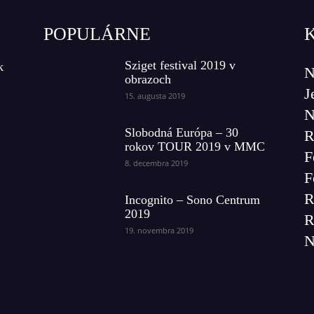
POPULÁRNE
Sziget festival 2019 v
k
N
obrazoch
J
15. augusta 2019
N
Slobodná Európa – 30
R
rokov TOUR 2019 v MMC
F
8. decembra 2019
F
R
Incognito – Sono Centrum
2019
R
19. novembra 2019
N