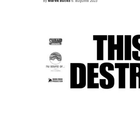
By
Marek Bučko
6. augusta 2023