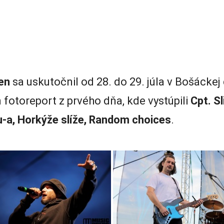
en
sa uskutočnil od 28. do 29. júla v Bošáckej
fotoreport z prvého dňa, kde vystúpili
Cpt. S
tu-a, Horkýže slíže, Random choices
.