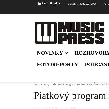
C
piatok, 7 augusta, 2026
O M
8.6
Slovakia
NOVINKY
ROZHOVOR
FOTOREPORTY
PODCAS
Fotoreporty
Piatkový program na festivale Žákovic O
Piatkový program 