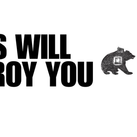
Zdieľam