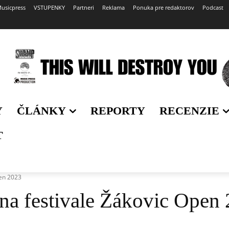
usicpress
VSTUPENKY
Partneri
Reklama
Ponuka pre redaktorov
Podcast
Y
ČLÁNKY
REPORTY
RECENZIE
T
pen 2023
na festivale Žákovic Open