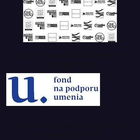
Tento projekt z verejných zdrojov podporil: Fond
na podporu umenia
Magazín Musicpress podporuje aj SOZA
sociálny a kultúrny fond