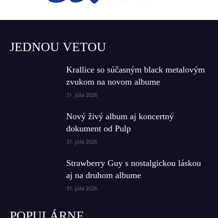
JEDNOU VETOU
Krallice so súčasným black metalovým
zvukom na novom albume
31. júla 2026
Nový živý album aj koncertný
dokument od Pulp
31. júla 2026
Strawberry Guy s nostalgickou láskou
aj na druhom albume
31. júla 2026
POPULÁRNE