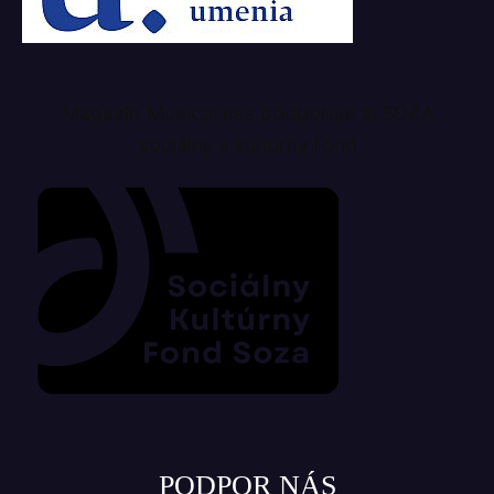
Magazín Musicpress podporuje aj SOZA
sociálny a kultúrny fond
PODPOR NÁS