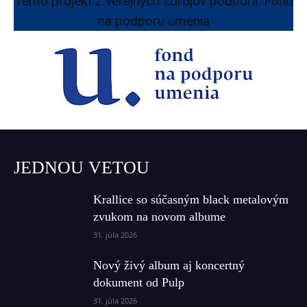
Tento projekt z verejných zdrojov podporil: Fond
na podporu umenia
JEDNOU VETOU
Krallice so súčasným black metalovým
zvukom na novom albume
31. júla 2026
Nový živý album aj koncertný
dokument od Pulp
31. júla 2026