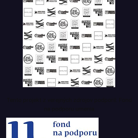
Tento projekt z verejných zdrojov podporil: Fond
na podporu umenia