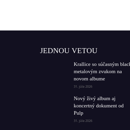
JEDNOU VETOU
Krallice so súčasným blac
metalovým zvukom na
novom albume
31. júla 2026
Nový živý album aj
koncertný dokument od
Pulp
31. júla 2026