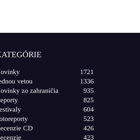
KATEGÓRIE
ovinky
1721
ednou vetou
1336
ovinky zo zahraničia
935
eporty
825
estivaly
604
otoreporty
523
ecenzie CD
426
ecenzie
423