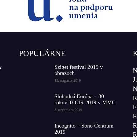
POPULÁRNE
Sziget festival 2019 v
k
N
obrazoch
J
15. augusta 2019
N
Slobodná Európa – 30
R
rokov TOUR 2019 v MMC
F
8. decembra 2019
F
R
Incognito – Sono Centrum
2019
R