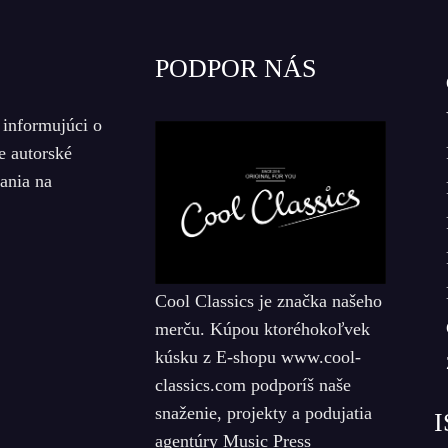
PODPOR NÁS
 informujúci o
e autorské
iania na
Cool Classics je značka našeho
merču. Kúpou ktoréhokoľvek
kúsku z E-shopu www.cool-
classics.com podporíš naše
snaženie, projekty a podujatia
I
agentúry Music Press