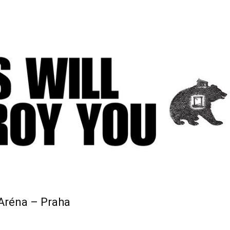
Zdieľam
 Aréna – Praha