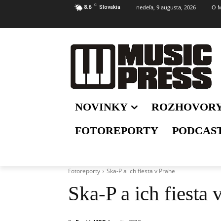
C
nedeľa, 9 augusta, 2026
O M
8.6
Slovakia
NOVINKY
ROZHOVOR
FOTOREPORTY
PODCAS
Fotoreporty
Ska-P a ich fiesta v Prahe
Ska-P a ich fiesta 