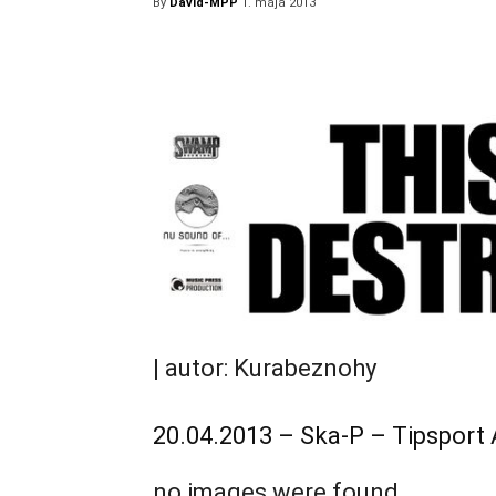
By
David-MPP
1. mája 2013
| autor: Kurabeznohy
20.04.2013 – Ska-P – Tipsport
no images were found