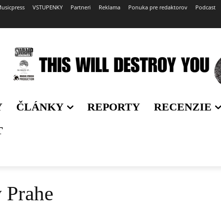
usicpress
VSTUPENKY
Partneri
Reklama
Ponuka pre redaktorov
Podcast
Y
ČLÁNKY
REPORTY
RECENZIE
T
v Prahe