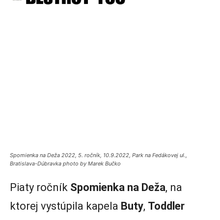
Spomienka na Deža 2022, 5. ročník, 10.9.2022, Park na Fedákovej ul.,
Bratislava-Dúbravka photo by Marek Bučko
Piaty ročník
Spomienka na Deža
, na
ktorej vystúpila kapela
Buty
,
Toddler