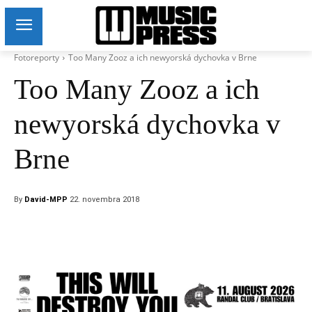
Fotoreporty
Too Many Zooz a ich newyorská dychovka v Brne
Too Many Zooz a ich
newyorská dychovka v
Brne
By
David-MPP
22. novembra 2018