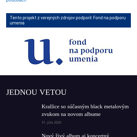
podobách
Tento projekt z verejných zdrojov podporil: Fond na podporu
umenia
JEDNOU VETOU
Krallice so súčasným black metalovým
zvukom na novom albume
31. júla 2026
Nový živý album aj koncertný