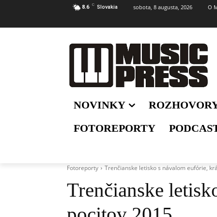
C
sobota, 8 augusta, 2026
O M
8.6
Slovakia
NOVINKY
ROZHOVOR
FOTOREPORTY
PODCAS
Fotoreporty
Trenčianske letisko s návalom eufórie, kr
Trenčianske letisk
pocitov 2015