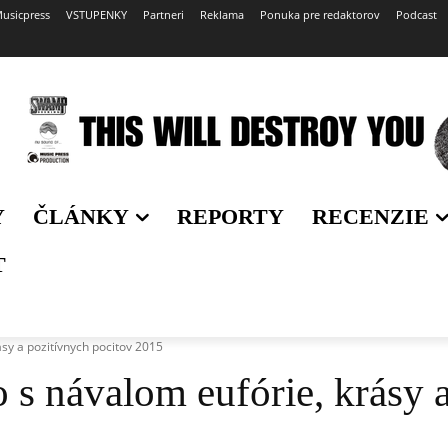
usicpress
VSTUPENKY
Partneri
Reklama
Ponuka pre redaktorov
Podcast
Y
ČLÁNKY
REPORTY
RECENZIE
T
ásy a pozitívnych pocitov 2015
o s návalom eufórie, krásy 