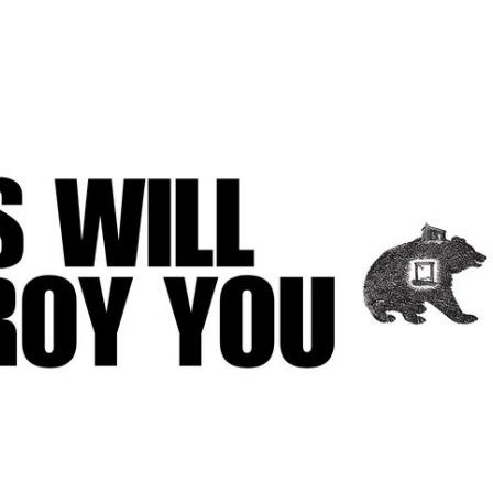
Zdieľam