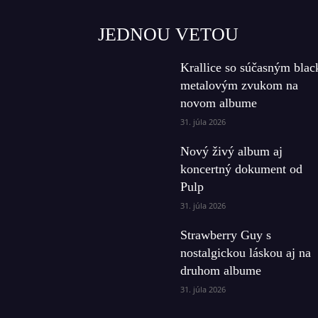
JEDNOU VETOU
Krallice so súčasným blac
metalovým zvukom na
novom albume
31. júla 2026
Nový živý album aj
koncertný dokument od
Pulp
31. júla 2026
Strawberry Guy s
nostalgickou láskou aj na
druhom albume
31. júla 2026