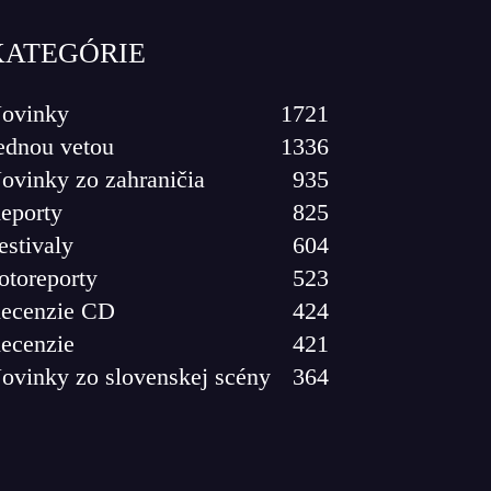
KATEGÓRIE
ovinky
1721
ednou vetou
1336
ovinky zo zahraničia
935
eporty
825
estivaly
604
otoreporty
523
ecenzie CD
424
ecenzie
421
ovinky zo slovenskej scény
364