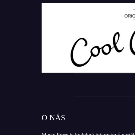
O NÁS
Music Press je hudobný internetový portál