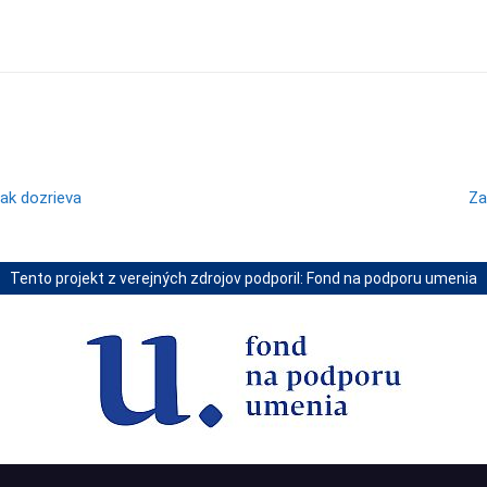
Zdieľam
šak dozrieva
Za
Tento projekt z verejných zdrojov podporil: Fond na podporu umenia