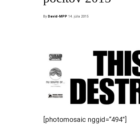
By
David-MPP
14. júla 2015
[photomosaic nggid=“494″]