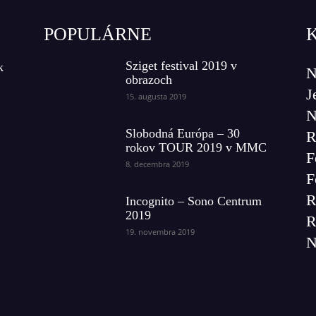
POPULÁRNE
Sziget festival 2019 v
k
N
obrazoch
J
15. augusta 2019
N
Slobodná Európa – 30
R
rokov TOUR 2019 v MMC
F
8. decembra 2019
F
R
Incognito – Sono Centrum
2019
R
19. novembra 2019
N