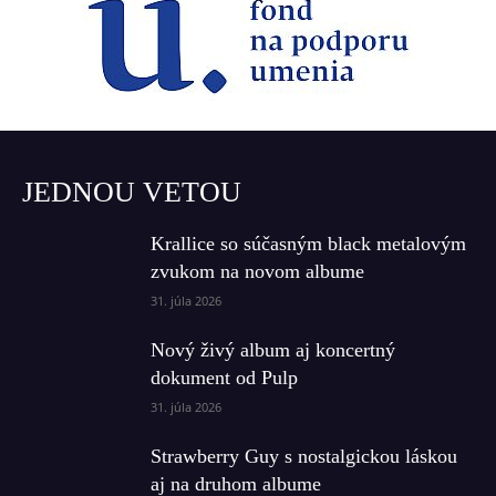
JEDNOU VETOU
Krallice so súčasným black metalovým
zvukom na novom albume
31. júla 2026
Nový živý album aj koncertný
dokument od Pulp
31. júla 2026
Strawberry Guy s nostalgickou láskou
aj na druhom albume