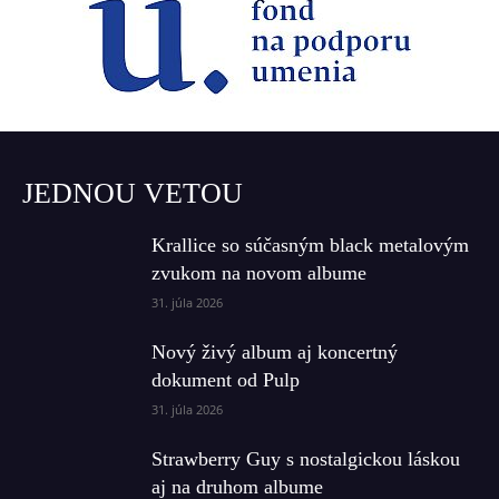
JEDNOU VETOU
Krallice so súčasným black metalovým
zvukom na novom albume
31. júla 2026
Nový živý album aj koncertný
dokument od Pulp
31. júla 2026
Strawberry Guy s nostalgickou láskou
aj na druhom albume