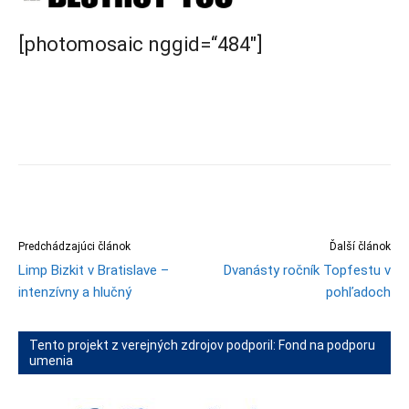
[photomosaic nggid=“484″]
Predchádzajúci článok
Ďalší článok
Limp Bizkit v Bratislave –
Dvanásty ročník Topfestu v
intenzívny a hlučný
pohľadoch
Tento projekt z verejných zdrojov podporil: Fond na podporu
umenia