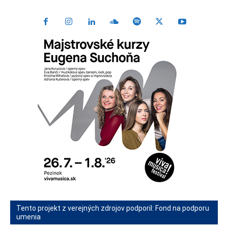
Tento projekt z verejných zdrojov podporil: Fond na podporu
umenia