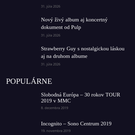
31. júla 2026
Nový živý album aj koncertný
dokument od Pulp
31. júla 2026
Strawberry Guy s nostalgickou láskou
aj na druhom albume
31. júla 2026
POPULÁRNE
Slobodná Európa – 30 rokov TOUR
2019 v MMC
8. decembra 2019
Incognito – Sono Centrum 2019
19. novembra 2019