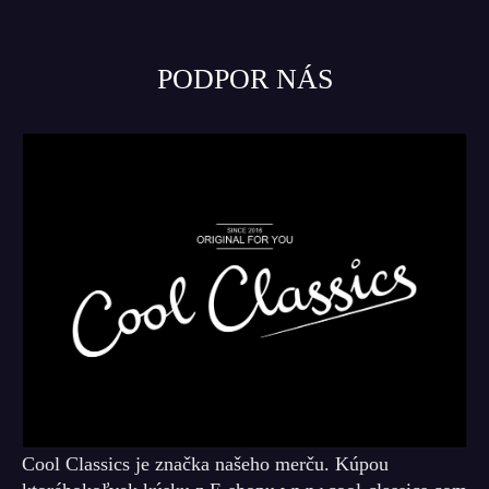
PODPOR NÁS
Cool Classics je značka našeho merču. Kúpou