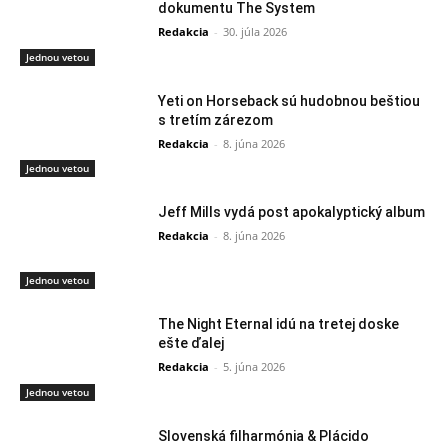
dokumentu The System
Redakcia
-
30. júla 2026
Jednou vetou
Yeti on Horseback sú hudobnou beštiou
s tretím zárezom
Redakcia
-
8. júna 2026
Jednou vetou
Jeff Mills vydá post apokalyptický album
Redakcia
-
8. júna 2026
Jednou vetou
The Night Eternal idú na tretej doske
ešte ďalej
Redakcia
-
5. júna 2026
Jednou vetou
Slovenská filharmónia & Plácido