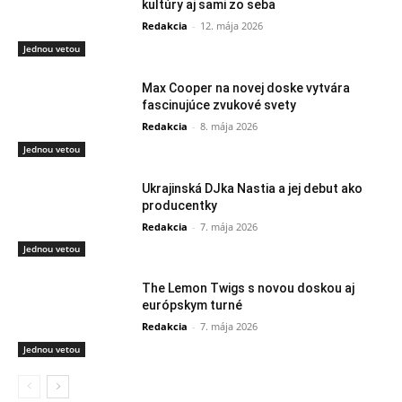
kultúry aj sami zo seba
Redakcia
-
12. mája 2026
Jednou vetou
Max Cooper na novej doske vytvára
fascinujúce zvukové svety
Redakcia
-
8. mája 2026
Jednou vetou
Ukrajinská DJka Nastia a jej debut ako
producentky
Redakcia
-
7. mája 2026
Jednou vetou
The Lemon Twigs s novou doskou aj
európskym turné
Redakcia
-
7. mája 2026
Jednou vetou