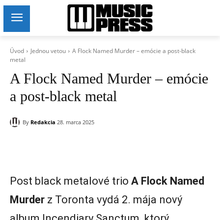
Úvod
Jednou vetou
A Flock Named Murder – emócie a post-black
metal
A Flock Named Murder – emócie
a post-black metal
By
Redakcia
28. marca 2025
Post black metalové trio
A Flock Named
Murder
z Toronta vydá 2. mája nový
album Incendiary Sanctum, ktorý