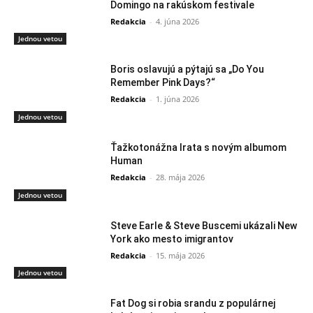
Domingo na rakúskom festivale
Redakcia
-
4. júna 2026
Jednou vetou
Boris oslavujú a pýtajú sa „Do You
Remember Pink Days?“
Redakcia
-
1. júna 2026
Jednou vetou
Ťažkotonážna Irata s novým albumom
Human
Redakcia
-
28. mája 2026
Jednou vetou
Steve Earle & Steve Buscemi ukázali New
York ako mesto imigrantov
Redakcia
-
15. mája 2026
Jednou vetou
Fat Dog si robia srandu z populárnej