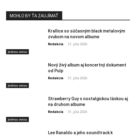
MOHLO BY ŤA ZAUJÍMAŤ
Krallice so súčasným black metalovým
zvukom na novom albume
Redakcia
-
31. júla 2026
Jednou vetou
Nový živý album aj koncertný dokument
od Pulp
Redakcia
-
31. júla 2026
Jednou vetou
Strawberry Guy s nostalgickou láskou aj
na druhom albume
Redakcia
-
31. júla 2026
Jednou vetou
Lee Ranaldo a jeho soundtrack k