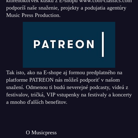
ktoréhokoľvek kúsku z E-shopu www.cool-classics.com
podporíš naše snaženie, projekty a podujatia agentúry
Music Press Production.
Tak isto, ako na E-shope aj formou predplatného na
platforme PATREON nás môžeš podporiť v našom
snažení. Odmenou ti budú neverejné podcasty, videá z
festivalov, tričká, VIP vstupenky na festivaly a koncerty
a mnoho ďalších benefitov.
O Musicpress