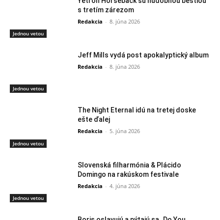
Yeti on Horseback sú hudobnou beštiou
s tretím zárezom
Redakcia
-
8. júna 2026
Jednou vetou
Jeff Mills vydá post apokalyptický album
Redakcia
-
8. júna 2026
Jednou vetou
The Night Eternal idú na tretej doske
ešte ďalej
Redakcia
-
5. júna 2026
Jednou vetou
Slovenská filharmónia & Plácido
Domingo na rakúskom festivale
Redakcia
-
4. júna 2026
Jednou vetou
Boris oslavujú a pýtajú sa „Do You