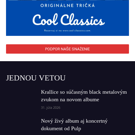
PODPOR NAŠE SNAŽENIE
JEDNOU VETOU
Krallice so súčasným black metalovým
zvukom na novom albume
31. júla 2026
Nový živý album aj koncertný
dokument od Pulp