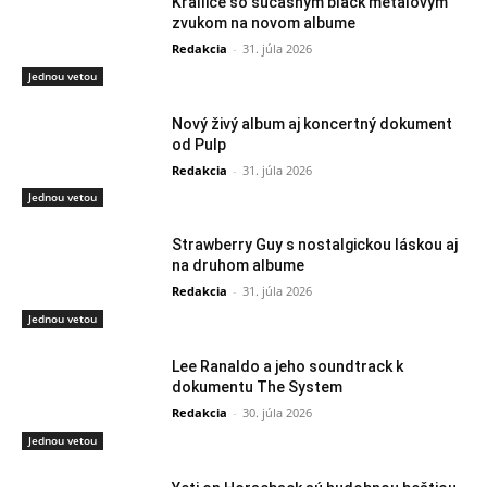
Krallice so súčasným black metalovým
zvukom na novom albume
Redakcia
-
31. júla 2026
Jednou vetou
Nový živý album aj koncertný dokument
od Pulp
Redakcia
-
31. júla 2026
Jednou vetou
Strawberry Guy s nostalgickou láskou aj
na druhom albume
Redakcia
-
31. júla 2026
Jednou vetou
Lee Ranaldo a jeho soundtrack k
dokumentu The System
Redakcia
-
30. júla 2026
Jednou vetou