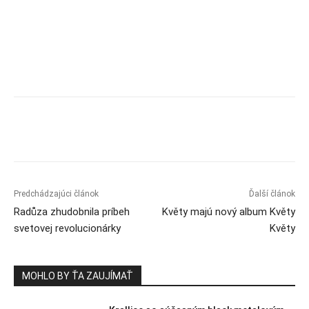
Predchádzajúci článok
Ďalší článok
Radůza zhudobnila príbeh
Květy majú nový album Květy
svetovej revolucionárky
Květy
MOHLO BY ŤA ZAUJÍMAŤ