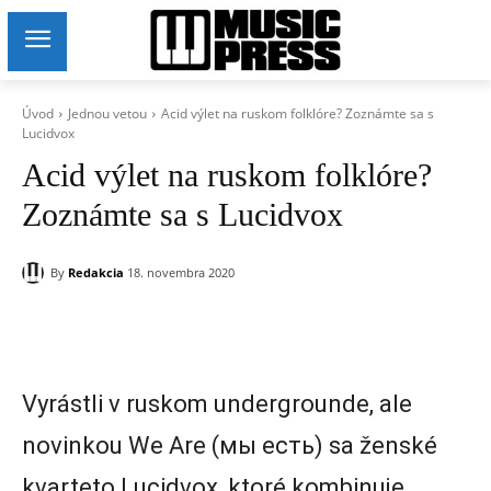
Úvod
Jednou vetou
Acid výlet na ruskom folklóre? Zoznámte sa s
Lucidvox
Acid výlet na ruskom folklóre?
Zoznámte sa s Lucidvox
By
Redakcia
18. novembra 2020
Vyrástli v ruskom undergrounde, ale
novinkou We Are (мы есть) sa ženské
kvarteto Lucidvox, ktoré kombinuje