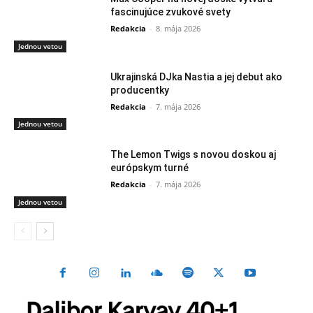
fascinujúce zvukové svety
Redakcia
-
8. mája 2026
Jednou vetou
Ukrajinská DJka Nastia a jej debut ako
producentky
Redakcia
-
7. mája 2026
Jednou vetou
The Lemon Twigs s novou doskou aj
európskym turné
Redakcia
-
7. mája 2026
Jednou vetou