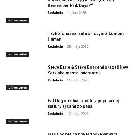
Remember Pink Days?“
Redakcia
-
1. júna 2026
Jednou vetou
Ťažkotonážna Irata s novým albumom
Human
Redakcia
-
28. mája 2026
Jednou vetou
Steve Earle & Steve Buscemi ukázali New
York ako mesto imigrantov
Redakcia
-
15. mája 2026
Jednou vetou
Fat Dog si robia srandu z populárnej
kultúry aj sami zo seba
Redakcia
-
12. mája 2026
Jednou vetou
Max Cooper na novej doske vytvára