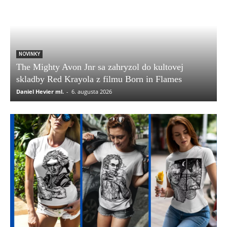
NOVINKY
The Mighty Avon Jnr sa zahryzol do kultovej
skladby Red Krayola z filmu Born in Flames
Daniel Hevier ml.
-
6. augusta 2026