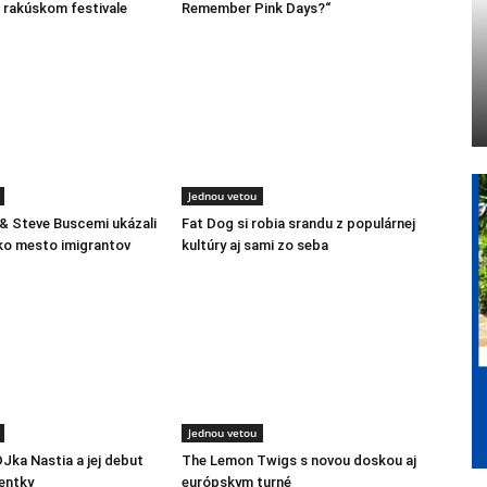
rakúskom festivale
Remember Pink Days?“
Jednou vetou
 & Steve Buscemi ukázali
Fat Dog si robia srandu z populárnej
ko mesto imigrantov
kultúry aj sami zo seba
Jednou vetou
DJka Nastia a jej debut
The Lemon Twigs s novou doskou aj
entky
európskym turné