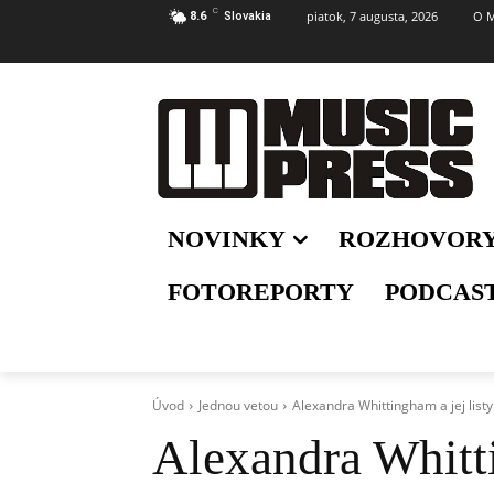
C
piatok, 7 augusta, 2026
O M
8.6
Slovakia
NOVINKY
ROZHOVOR
FOTOREPORTY
PODCAS
Úvod
Jednou vetou
Alexandra Whittingham a jej listy
Alexandra Whitti