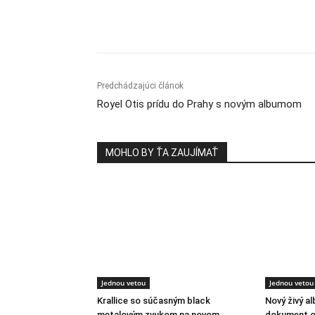
Zdieľam
Predchádzajúci článok
Royel Otis prídu do Prahy s novým albumom
MOHLO BY ŤA ZAUJÍMAŤ
Jednou vetou
Jednou vetou
Krallice so súčasným black
Nový živý a
metalovým zvukom na novom
dokument o