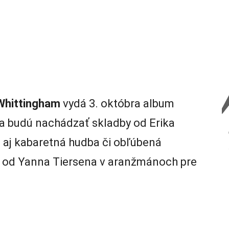
Whittingham
vydá 3. októbra album
sa budú nachádzať skladby od Erika
 aj kabaretná hudba či obľúbená
e od Yanna Tiersena v aranžmánoch pre