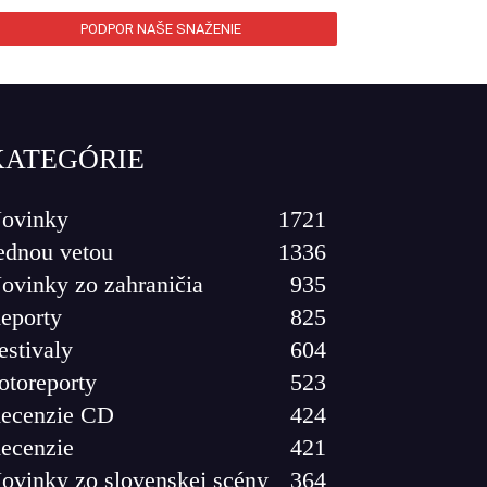
PODPOR NAŠE SNAŽENIE
KATEGÓRIE
ovinky
1721
ednou vetou
1336
ovinky zo zahraničia
935
eporty
825
estivaly
604
otoreporty
523
ecenzie CD
424
ecenzie
421
ovinky zo slovenskej scény
364