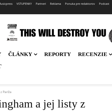
usicpress
VSTUPENKY
Partneri
Reklama
Ponuka pre redaktorov
Podcast
Y
ČLÁNKY
REPORTY
RECENZIE
T
 z Paríža
ngham a jej listy z