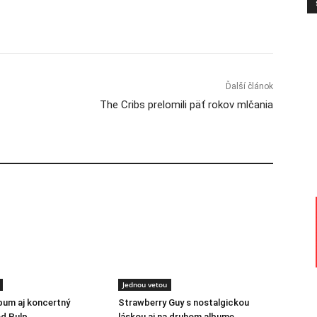
Ďalší článok
The Cribs prelomili päť rokov mlčania
Jednou vetou
lbum aj koncertný
Strawberry Guy s nostalgickou
d Pulp
láskou aj na druhom albume