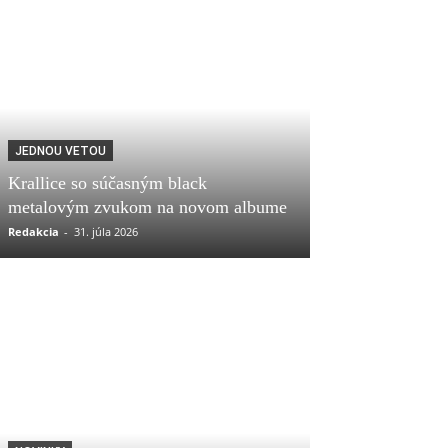
JEDNOU VETOU
Krallice so súčasným black
metalovým zvukom na novom albume
Redakcia
-
31. júla 2026