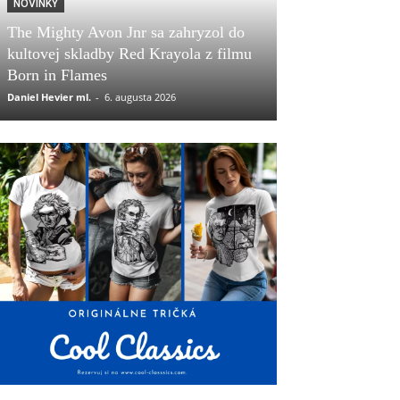
NOVINKY
The Mighty Avon Jnr sa zahryzol do
kultovej skladby Red Krayola z filmu
Born in Flames
Daniel Hevier ml.
-
6. augusta 2026