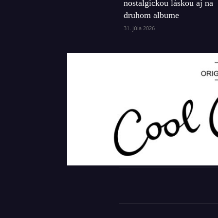
nostalgickou láskou aj na
druhom albume
31. júla 2026