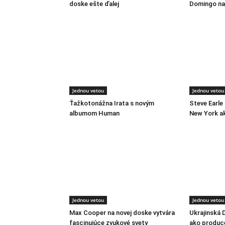
doske ešte ďalej
Domingo na 
Jednou vetou
Jednou vetou
Ťažkotonážna Irata s novým
Steve Earle
albumom Human
New York a
Jednou vetou
Jednou vetou
Max Cooper na novej doske vytvára
Ukrajinská 
fascinujúce zvukové svety
ako produc