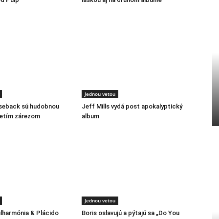
Jednou vetou
rseback sú hudobnou
Jeff Mills vydá post apokalyptický
retím zárezom
album
Jednou vetou
ilharmónia & Plácido
Boris oslavujú a pýtajú sa „Do You