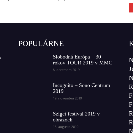
POPULÁRNE
Slobodná Európa – 30
k
N
rokov TOUR 2019 v MMC
J
8. decembra 2019
N
Incognito – Sono Centrum
R
2019
F
19. novembra 2019
F
R
Sziget festival 2019 v
obrazoch
R
15. augusta 2019
N