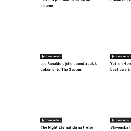
albume
Jednou vetou
Jednou vetou
Lee Ranaldo a jeho soundtrack k
Yeti on Ho
dokumentu The System
beštiou s t
Jednou vetou
Jednou vetou
The Night Eternal idú na tretej
Slovenská f