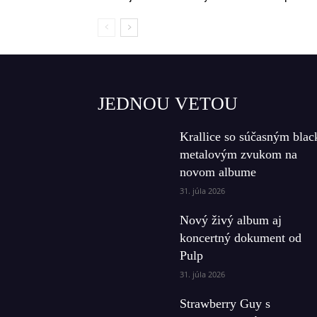
JEDNOU VETOU
Krallice so súčasným blac
metalovým zvukom na
novom albume
31. júla 2026
Nový živý album aj
koncertný dokument od
Pulp
31. júla 2026
Strawberry Guy s