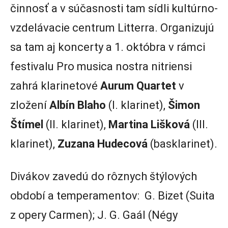
činnosť a v súčasnosti tam sídli kultúrno-
vzdelávacie centrum Litterra. Organizujú
sa tam aj koncerty a 1. októbra v rámci
festivalu Pro musica nostra nitriensi
zahrá klarinetové
Aurum Quartet
v
zložení
Albín Blaho
(I. klarinet),
Šimon
Štímel
(II. klarinet),
Martina Lišková
(III.
klarinet),
Zuzana Hudecová
(basklarinet).
Divákov zavedú do rôznych štýlových
období a temperamentov: G. Bizet (Suita
z opery Carmen); J. G. Gaál (Négy