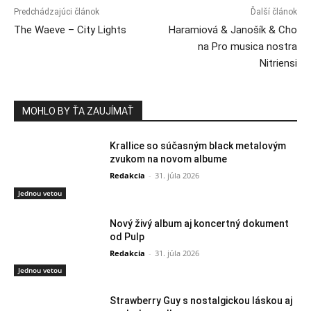
Predchádzajúci článok
Ďalší článok
The Waeve – City Lights
Haramiová & Janošík & Cho
na Pro musica nostra
Nitriensi
MOHLO BY ŤA ZAUJÍMAŤ
Krallice so súčasným black metalovým
zvukom na novom albume
Redakcia
-
31. júla 2026
Jednou vetou
Nový živý album aj koncertný dokument
od Pulp
Redakcia
-
31. júla 2026
Jednou vetou
Strawberry Guy s nostalgickou láskou aj