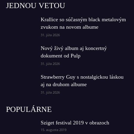
JEDNOU VETOU
Krallice so súčasným black metalovým
zvukom na novom albume
31. júla 2026
Nový živý album aj koncertný
dokument od Pulp
31. júla 2026
Strawberry Guy s nostalgickou láskou
aj na druhom albume
31. júla 2026
POPULÁRNE
Sziget festival 2019 v obrazoch
15. augusta 2019