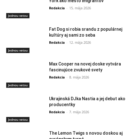
York ako mesto imigrantov
Redakcia
-
15. mája 2026
Jednou vetou
Fat Dog si robia srandu z populárnej
kultúry aj sami zo seba
Redakcia
-
12. mája 2026
Jednou vetou
Max Cooper na novej doske vytvára
fascinujúce zvukové svety
Redakcia
-
8. mája 2026
Jednou vetou
Ukrajinská DJka Nastia a jej debut ako
producentky
Redakcia
-
7. mája 2026
Jednou vetou
The Lemon Twigs s novou doskou aj