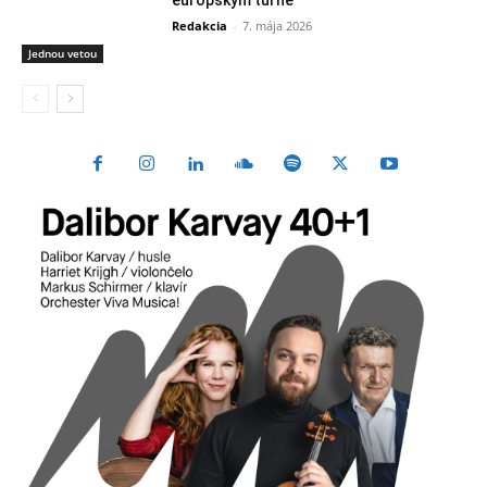
európskym turné
Redakcia
-
7. mája 2026
Jednou vetou