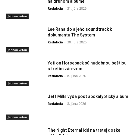
na druhom albume
Redakcia
-
31. júla 2026
Jednou vetou
Lee Ranaldo a jeho soundtrack k
dokumentu The System
Redakcia
-
30. júla 2026
Jednou vetou
Yeti on Horseback sú hudobnou beštiou
s tretím zárezom
Redakcia
-
8. júna 2026
Jednou vetou
Jeff Mills vydá post apokalyptický album
Redakcia
-
8. júna 2026
Jednou vetou
The Night Eternal idú na tretej doske