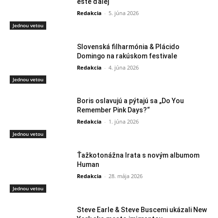
ešte ďalej
Redakcia
-
5. júna 2026
Jednou vetou
Slovenská filharmónia & Plácido
Domingo na rakúskom festivale
Redakcia
-
4. júna 2026
Jednou vetou
Boris oslavujú a pýtajú sa „Do You
Remember Pink Days?“
Redakcia
-
1. júna 2026
Jednou vetou
Ťažkotonážna Irata s novým albumom
Human
Redakcia
-
28. mája 2026
Jednou vetou
Steve Earle & Steve Buscemi ukázali New