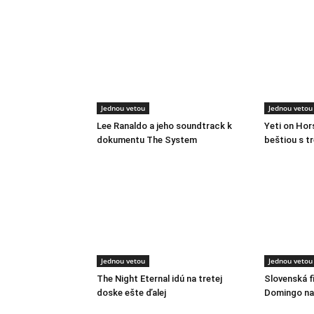
Jednou vetou
Jednou vetou
Lee Ranaldo a jeho soundtrack k
Yeti on Ho
dokumentu The System
beštiou s t
Jednou vetou
Jednou vetou
The Night Eternal idú na tretej
Slovenská f
doske ešte ďalej
Domingo na 