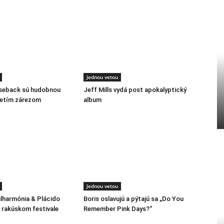
Jednou vetou
rseback sú hudobnou
Jeff Mills vydá post apokalyptický
retím zárezom
album
Jednou vetou
ilharmónia & Plácido
Boris oslavujú a pýtajú sa „Do You
rakúskom festivale
Remember Pink Days?“