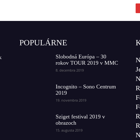
POPULÁRNE
Slobodná Európa – 30
k
N
rokov TOUR 2019 v MMC
J
8. decembra 2019
N
Incognito – Sono Centrum
R
2019
F
19. novembra 2019
F
R
Sziget festival 2019 v
obrazoch
R
15. augusta 2019
N