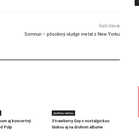
Ďalší článok
Somnuri – pôsobivý sludge metal z New Yorku
Jednou vetou
lbum aj koncertný
Strawberry Guy s nostalgickou
d Pulp
láskou aj na druhom albume