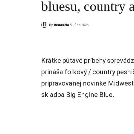
bluesu, country a
By
Redakcia
5. júna 2023
Zdieľam
Krátke pútavé príbehy sprevádz
prináša folkový / country pesn
pripravovanej novinke Midwest 
skladba Big Engine Blue.