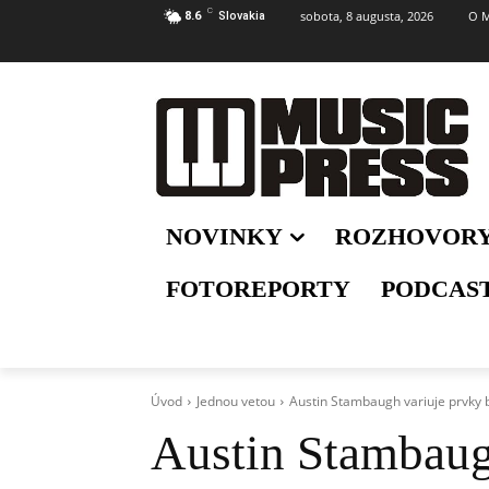
C
sobota, 8 augusta, 2026
O M
8.6
Slovakia
NOVINKY
ROZHOVOR
FOTOREPORTY
PODCAS
Úvod
Jednou vetou
Austin Stambaugh variuje prvky b
Austin Stambaug