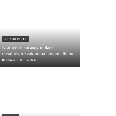
JEDNOU VETOU
Krallice so súčasným black
metalovým zvukom na novom albume
Redakcia
-
31. júla 2026