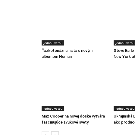
Jednou vetou
Jednou vetou
Ťažkotonážna Irata s novým
Steve Earle
albumom Human
New York a
Jednou vetou
Jednou vetou
Max Cooper na novej doske vytvára
Ukrajinská 
fascinujúce zvukové svety
ako produc