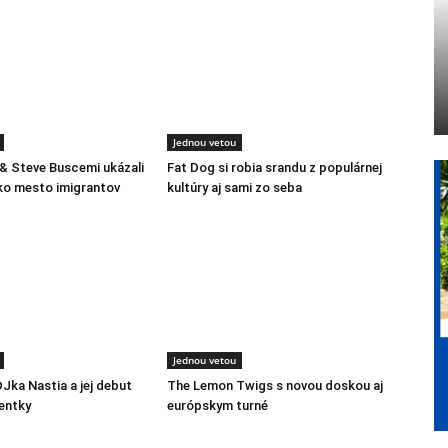
Jednou vetou
 & Steve Buscemi ukázali
Fat Dog si robia srandu z populárnej
ko mesto imigrantov
kultúry aj sami zo seba
Jednou vetou
DJka Nastia a jej debut
The Lemon Twigs s novou doskou aj
entky
európskym turné