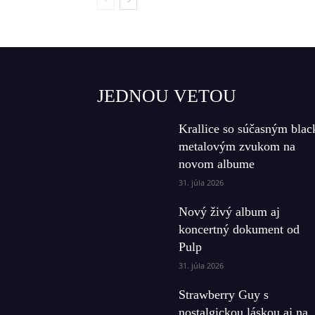
JEDNOU VETOU
Krallice so súčasným blac
metalovým zvukom na
novom albume
31. júla 2026
Nový živý album aj
koncertný dokument od
Pulp
31. júla 2026
Strawberry Guy s
nostalgickou láskou aj na