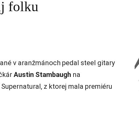
j folku
ané v aranžmánoch pedal steel gitary
ičkár
Austin Stambaugh
na
Supernatural, z ktorej mala premiéru