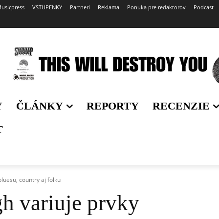
usicpress
VSTUPENKY
Partneri
Reklama
Ponuka pre redaktorov
Podcast
Y
ČLÁNKY
REPORTY
RECENZIE
T
luesu, country aj folku
h variuje prvky