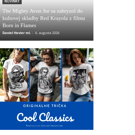
NOVINKY
The Mighty Avon Jnr sa zahryzol do
kultovej skladby Red Krayola z filmu
Born in Flames
Daniel Hevier ml.
-
6. augusta 2026