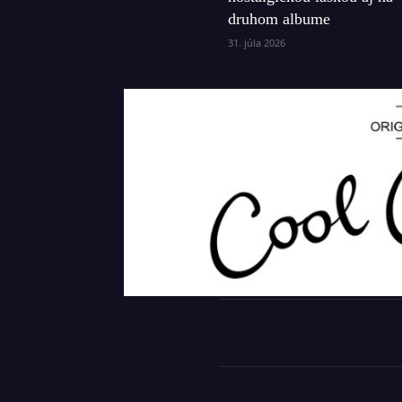
druhom albume
31. júla 2026