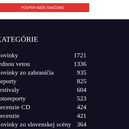
PODPOR NAŠE SNAŽENIE
KATEGÓRIE
ovinky
1721
ednou vetou
1336
ovinky zo zahraničia
935
eporty
825
estivaly
604
otoreporty
523
ecenzie CD
424
ecenzie
421
ovinky zo slovenskej scény
364