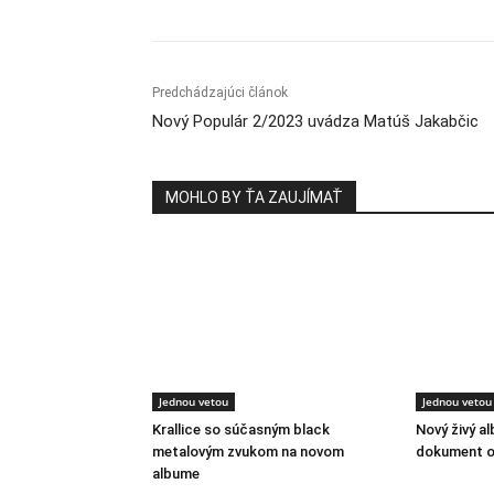
Predchádzajúci článok
Nový Populár 2/2023 uvádza Matúš Jakabčic
MOHLO BY ŤA ZAUJÍMAŤ
Jednou vetou
Jednou vetou
Krallice so súčasným black
Nový živý a
metalovým zvukom na novom
dokument o
albume