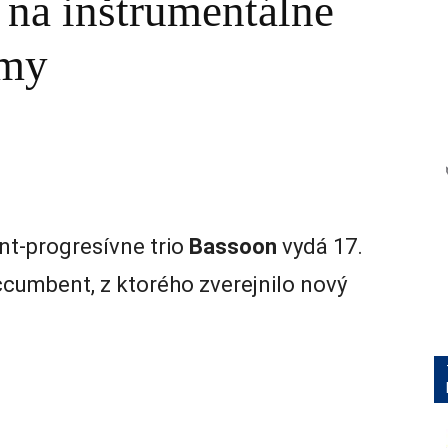
 na inštrumentálne
tmy
t-progresívne trio
Bassoon
vydá 17.
cumbent, z ktorého zverejnilo nový