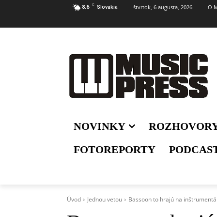
C
štvrtok, 6 augusta, 2026
O M
8.6
Slovakia
NOVINKY
ROZHOVOR
FOTOREPORTY
PODCAS
Úvod
Jednou vetou
Bassoon to hrajú na inštrumentá