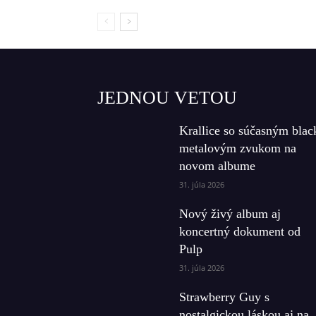
JEDNOU VETOU
Krallice so súčasným blac
metalovým zvukom na
novom albume
31. júla 2026
Nový živý album aj
koncertný dokument od
Pulp
31. júla 2026
Strawberry Guy s
nostalgickou láskou aj na