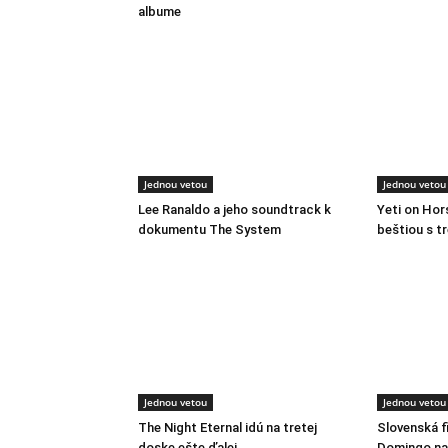
albume
Jednou vetou
Jednou vetou
Lee Ranaldo a jeho soundtrack k
Yeti on Ho
dokumentu The System
beštiou s t
Jednou vetou
Jednou vetou
The Night Eternal idú na tretej
Slovenská f
doske ešte ďalej
Domingo na 