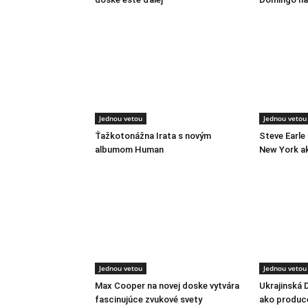
Jednou vetou
Jednou vetou
Ťažkotonážna Irata s novým
Steve Earle
albumom Human
New York a
Jednou vetou
Jednou vetou
Max Cooper na novej doske vytvára
Ukrajinská 
fascinujúce zvukové svety
ako produc