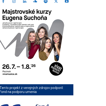
Tento projekt z verejných zdrojov podporil:
Fond na podporu umenia