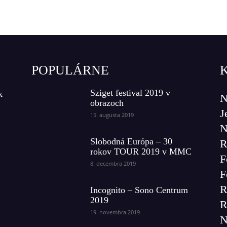
POPULÁRNE
Sziget festival 2019 v
k
N
obrazoch
J
15. augusta 2019
N
Slobodná Európa – 30
R
rokov TOUR 2019 v MMC
F
8. decembra 2019
F
R
Incognito – Sono Centrum
2019
R
19. novembra 2019
N