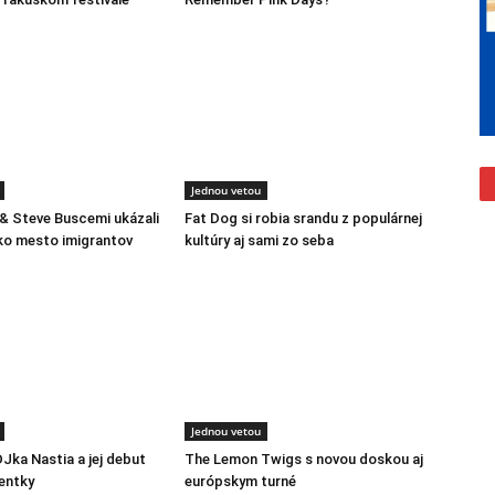
Jednou vetou
 & Steve Buscemi ukázali
Fat Dog si robia srandu z populárnej
ko mesto imigrantov
kultúry aj sami zo seba
Jednou vetou
DJka Nastia a jej debut
The Lemon Twigs s novou doskou aj
entky
európskym turné