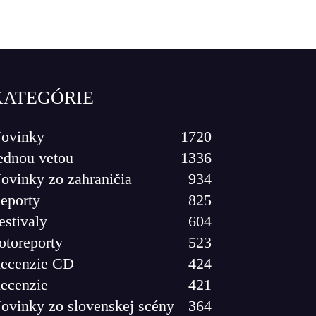
KATEGÓRIE
ovinky
1720
ednou vetou
1336
ovinky zo zahraničia
934
eporty
825
estivaly
604
otoreporty
523
ecenzie CD
424
ecenzie
421
ovinky zo slovenskej scény
364