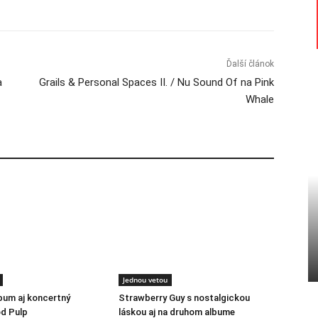
Ďalší článok
a
Grails & Personal Spaces II. / Nu Sound Of na Pink
Whale
Jednou vetou
lbum aj koncertný
Strawberry Guy s nostalgickou
d Pulp
láskou aj na druhom albume