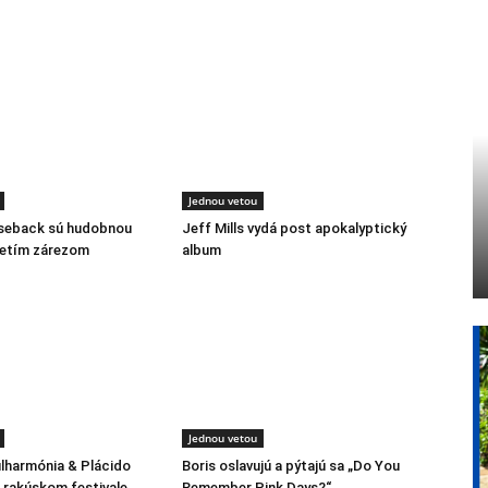
Jednou vetou
rseback sú hudobnou
Jeff Mills vydá post apokalyptický
retím zárezom
album
Jednou vetou
ilharmónia & Plácido
Boris oslavujú a pýtajú sa „Do You
rakúskom festivale
Remember Pink Days?“