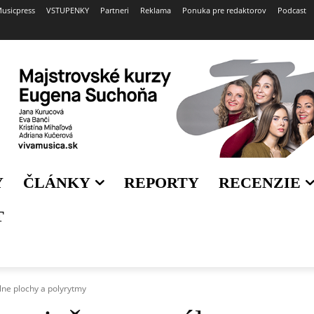
usicpress
VSTUPENKY
Partneri
Reklama
Ponuka pre redaktorov
Podcast
Y
ČLÁNKY
REPORTY
RECENZIE
T
lne plochy a polyrytmy