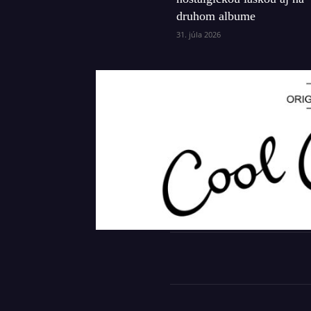
druhom albume
31. júla 2026