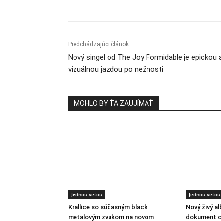
Predchádzajúci článok
Nový singel od The Joy Formidable je epickou 
vizuálnou jazdou po nežnosti
MOHLO BY ŤA ZAUJÍMAŤ
Jednou vetou
Jednou vetou
Krallice so súčasným black
Nový živý a
metalovým zvukom na novom
dokument o