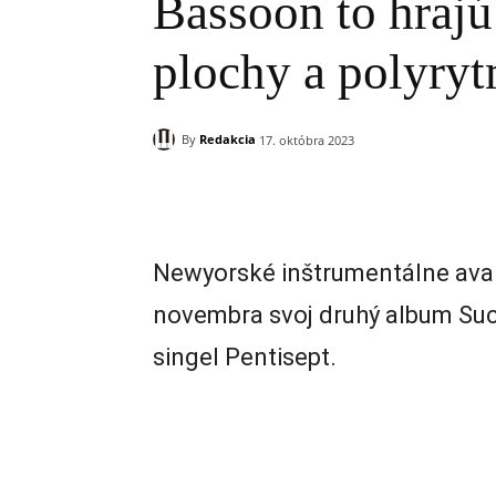
Bassoon to hrajú
plochy a polyry
By
Redakcia
17. októbra 2023
Zdieľam
Newyorské inštrumentálne avan
novembra svoj druhý album Suc
singel Pentisept.