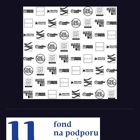
Tento projekt z verejných zdrojov podporil: Fond na podporu
umenia