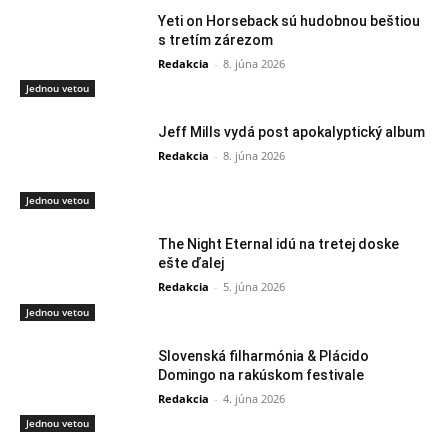
Yeti on Horseback sú hudobnou beštiou
s tretím zárezom
Redakcia
-
8. júna 2026
Jednou vetou
Jeff Mills vydá post apokalyptický album
Redakcia
-
8. júna 2026
Jednou vetou
The Night Eternal idú na tretej doske
ešte ďalej
Redakcia
-
5. júna 2026
Jednou vetou
Slovenská filharmónia & Plácido
Domingo na rakúskom festivale
Redakcia
-
4. júna 2026
Jednou vetou