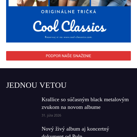
PODPOR NAŠE SNAŽENIE
JEDNOU VETOU
Krallice so súčasným black metalovým
zvukom na novom albume
31. júla 2026
Nový živý album aj koncertný
dokument od Pulp