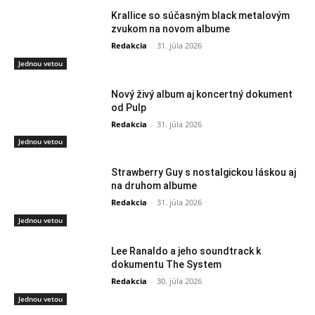
Krallice so súčasným black metalovým
zvukom na novom albume
Redakcia
-
31. júla 2026
Jednou vetou
Nový živý album aj koncertný dokument
od Pulp
Redakcia
-
31. júla 2026
Jednou vetou
Strawberry Guy s nostalgickou láskou aj
na druhom albume
Redakcia
-
31. júla 2026
Jednou vetou
Lee Ranaldo a jeho soundtrack k
dokumentu The System
Redakcia
-
30. júla 2026
Jednou vetou