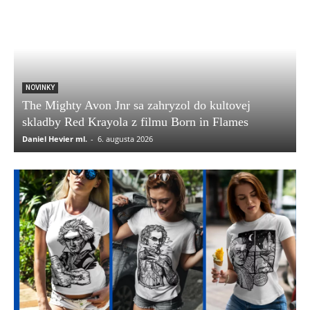
NOVINKY
The Mighty Avon Jnr sa zahryzol do kultovej
skladby Red Krayola z filmu Born in Flames
Daniel Hevier ml.
-
6. augusta 2026