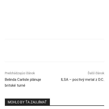
Predchádzajúci článok
Ďalší článok
Belinda Carlisle plánuje
ILSA – poctivý metal z D.C.
britské turné
MOHLO BY ŤA ZAUJÍMAŤ