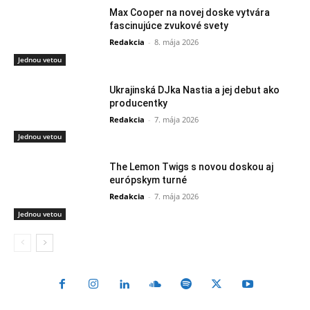
Max Cooper na novej doske vytvára
fascinujúce zvukové svety
Redakcia
-
8. mája 2026
Jednou vetou
Ukrajinská DJka Nastia a jej debut ako
producentky
Redakcia
-
7. mája 2026
Jednou vetou
The Lemon Twigs s novou doskou aj
európskym turné
Redakcia
-
7. mája 2026
Jednou vetou