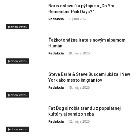
Boris oslavujú a pýtajú sa „Do You
Remember Pink Days?“
Redakcia
-
1. júna 2026
Jednou vetou
Ťažkotonážna Irata s novým albumom
Human
Redakcia
-
28. mája 2026
Jednou vetou
Steve Earle & Steve Buscemi ukázali New
York ako mesto imigrantov
Redakcia
-
15. mája 2026
Jednou vetou
Fat Dog si robia srandu z populárnej
kultúry aj sami zo seba
Redakcia
-
12. mája 2026
Jednou vetou