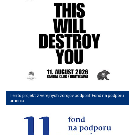
Tento projekt z verejných zdrojov podporil: Fond na podporu
umenia