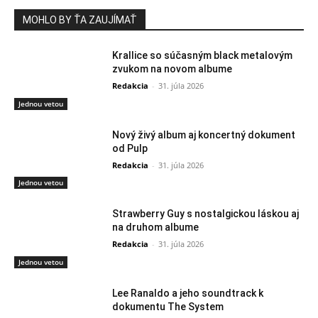
MOHLO BY ŤA ZAUJÍMAŤ
Krallice so súčasným black metalovým
zvukom na novom albume
Redakcia
-
31. júla 2026
Jednou vetou
Nový živý album aj koncertný dokument
od Pulp
Redakcia
-
31. júla 2026
Jednou vetou
Strawberry Guy s nostalgickou láskou aj
na druhom albume
Redakcia
-
31. júla 2026
Jednou vetou
Lee Ranaldo a jeho soundtrack k
dokumentu The System