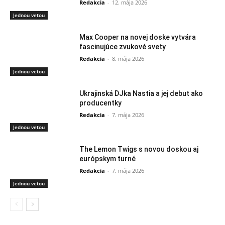
Redakcia
-
12. mája 2026
Jednou vetou
Max Cooper na novej doske vytvára
fascinujúce zvukové svety
Redakcia
-
8. mája 2026
Jednou vetou
Ukrajinská DJka Nastia a jej debut ako
producentky
Redakcia
-
7. mája 2026
Jednou vetou
The Lemon Twigs s novou doskou aj
európskym turné
Redakcia
-
7. mája 2026
Jednou vetou