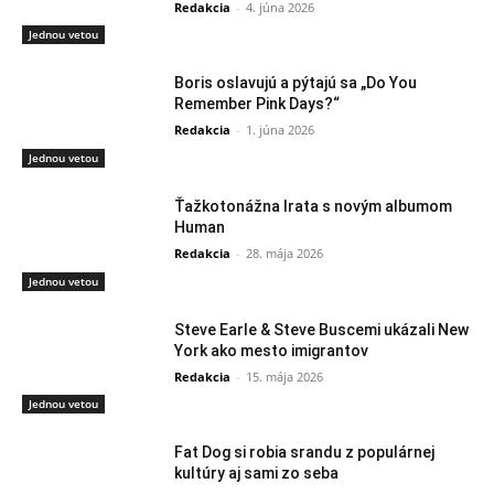
Redakcia
-
4. júna 2026
Jednou vetou
Boris oslavujú a pýtajú sa „Do You
Remember Pink Days?“
Redakcia
-
1. júna 2026
Jednou vetou
Ťažkotonážna Irata s novým albumom
Human
Redakcia
-
28. mája 2026
Jednou vetou
Steve Earle & Steve Buscemi ukázali New
York ako mesto imigrantov
Redakcia
-
15. mája 2026
Jednou vetou
Fat Dog si robia srandu z populárnej
kultúry aj sami zo seba