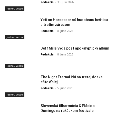
Redakcia
-
30. júla 2026
Jednou vetou
Yeti on Horseback sú hudobnou beštiou
s tretím zárezom
Redakcia
-
8. júna 2026
Jednou vetou
Jeff Mills vydá post apokalyptický album
Redakcia
-
8. júna 2026
Jednou vetou
The Night Eternal idú na tretej doske
ešte ďalej
Redakcia
-
5. júna 2026
Jednou vetou
Slovenská filharmónia & Plácido
Domingo na rakúskom festivale