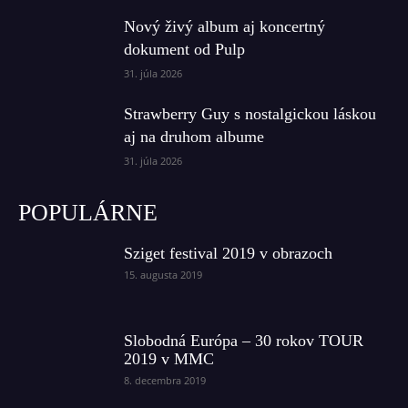
Nový živý album aj koncertný
dokument od Pulp
31. júla 2026
Strawberry Guy s nostalgickou láskou
aj na druhom albume
31. júla 2026
POPULÁRNE
Sziget festival 2019 v obrazoch
15. augusta 2019
Slobodná Európa – 30 rokov TOUR
2019 v MMC
8. decembra 2019