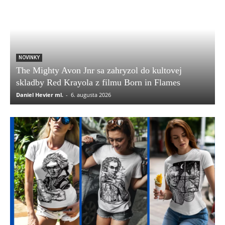
NOVINKY
The Mighty Avon Jnr sa zahryzol do kultovej
skladby Red Krayola z filmu Born in Flames
Daniel Hevier ml.
-
6. augusta 2026