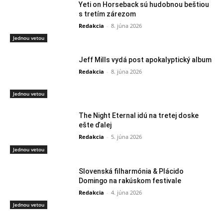
Yeti on Horseback sú hudobnou beštiou
s tretím zárezom
Redakcia
-
8. júna 2026
Jednou vetou
Jeff Mills vydá post apokalyptický album
Redakcia
-
8. júna 2026
Jednou vetou
The Night Eternal idú na tretej doske
ešte ďalej
Redakcia
-
5. júna 2026
Jednou vetou
Slovenská filharmónia & Plácido
Domingo na rakúskom festivale
Redakcia
-
4. júna 2026
Jednou vetou