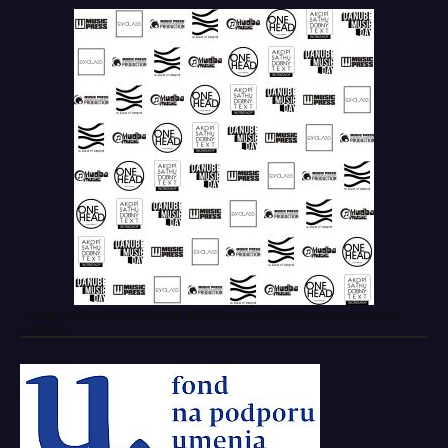
Tento projekt z verejných zdrojov podporil: Fond na podporu
umenia