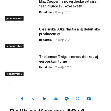
Max Cooper na novej doske vytvára
fascinujúce zvukové svety
Redakcia
-
8. mája 2026
Jednou vetou
Ukrajinská DJka Nastia a jej debut ako
producentky
Redakcia
-
7. mája 2026
Jednou vetou
The Lemon Twigs s novou doskou aj
európskym turné
Redakcia
-
7. mája 2026
Jednou vetou