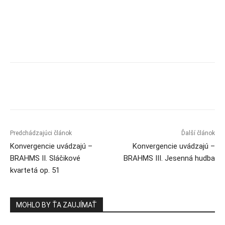
Predchádzajúci článok
Ďalší článok
Konvergencie uvádzajú –
Konvergencie uvádzajú –
BRAHMS II. Sláčikové
BRAHMS III. Jesenná hudba
kvartetá op. 51
MOHLO BY ŤA ZAUJÍMAŤ