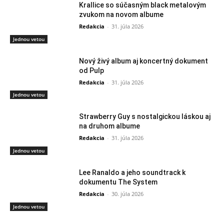
Krallice so súčasným black metalovým
zvukom na novom albume
Redakcia
-
31. júla 2026
Jednou vetou
Nový živý album aj koncertný dokument
od Pulp
Redakcia
-
31. júla 2026
Jednou vetou
Strawberry Guy s nostalgickou láskou aj
na druhom albume
Redakcia
-
31. júla 2026
Jednou vetou
Lee Ranaldo a jeho soundtrack k
dokumentu The System
Redakcia
-
30. júla 2026
Jednou vetou