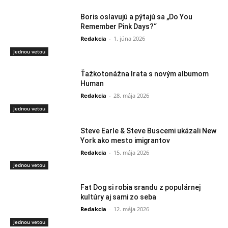
Boris oslavujú a pýtajú sa „Do You
Remember Pink Days?“
Redakcia
-
1. júna 2026
Jednou vetou
Ťažkotonážna Irata s novým albumom
Human
Redakcia
-
28. mája 2026
Jednou vetou
Steve Earle & Steve Buscemi ukázali New
York ako mesto imigrantov
Redakcia
-
15. mája 2026
Jednou vetou
Fat Dog si robia srandu z populárnej
kultúry aj sami zo seba
Redakcia
-
12. mája 2026
Jednou vetou