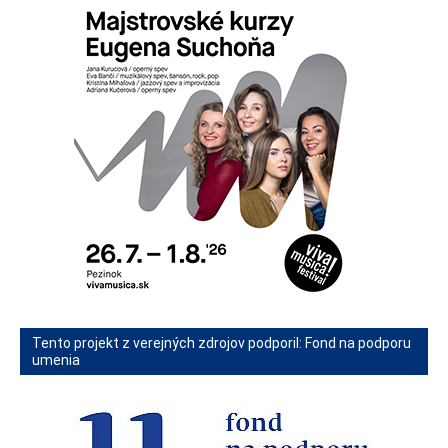
Tento projekt z verejných zdrojov podporil: Fond na podporu
umenia