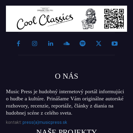
O NÁS
Music Press je hudobný internetový portál informujúci
o hudbe a kultúre. Prinášame Vám originálne autorské
rozhovory, recenzie, reportáže, články z diania na
hudobnej scéne z celého sveta.
kontakt:
press(a)musicpress.sk
NAŠE PROJEKTY