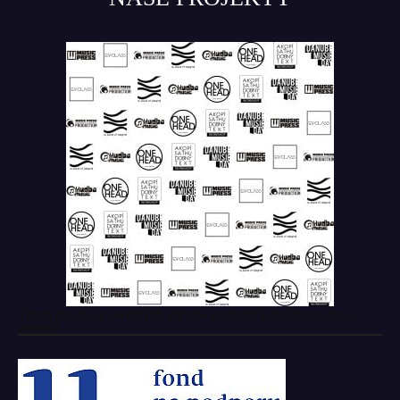
Tento projekt z verejných zdrojov podporil: Fond na podporu
umenia