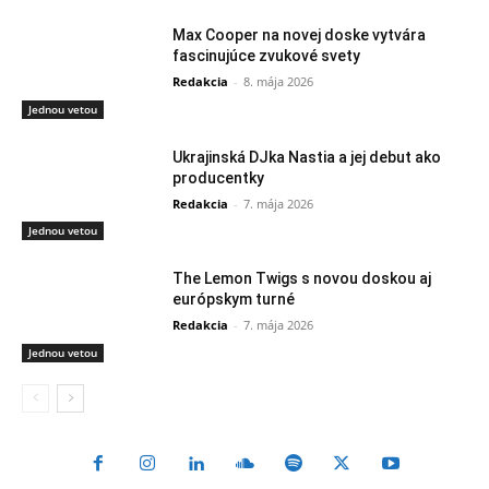
Max Cooper na novej doske vytvára
fascinujúce zvukové svety
Redakcia
-
8. mája 2026
Jednou vetou
Ukrajinská DJka Nastia a jej debut ako
producentky
Redakcia
-
7. mája 2026
Jednou vetou
The Lemon Twigs s novou doskou aj
európskym turné
Redakcia
-
7. mája 2026
Jednou vetou