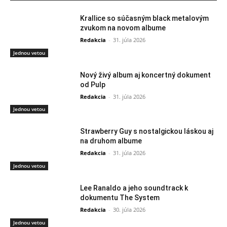
Krallice so súčasným black metalovým
zvukom na novom albume
Redakcia
-
31. júla 2026
Jednou vetou
Nový živý album aj koncertný dokument
od Pulp
Redakcia
-
31. júla 2026
Jednou vetou
Strawberry Guy s nostalgickou láskou aj
na druhom albume
Redakcia
-
31. júla 2026
Jednou vetou
Lee Ranaldo a jeho soundtrack k
dokumentu The System
Redakcia
-
30. júla 2026
Jednou vetou