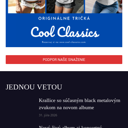
PODPOR NAŠE SNAŽENIE
JEDNOU VETOU
Krallice so súčasným black metalovým
zvukom na novom albume
31. júla 2026
Nový živý album aj koncertný