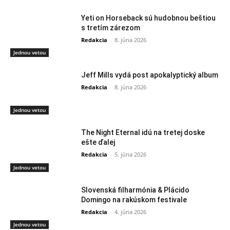
Yeti on Horseback sú hudobnou beštiou
s tretím zárezom
Redakcia
-
8. júna 2026
Jednou vetou
Jeff Mills vydá post apokalyptický album
Redakcia
-
8. júna 2026
Jednou vetou
The Night Eternal idú na tretej doske
ešte ďalej
Redakcia
-
5. júna 2026
Jednou vetou
Slovenská filharmónia & Plácido
Domingo na rakúskom festivale
Redakcia
-
4. júna 2026
Jednou vetou