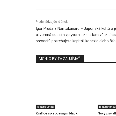
Predchádzajúci článok
Igor Pruša z Nantokanaru – Japonská kultúra j
otvorená cudzím vplyvom, ak sa tam však chc
presadiť, potrebujete kapitál, konexie alebo šťa
MOHLO BY ŤA ZAUJÍMAŤ
Jednou vetou
Jednou vetou
Krallice so súčasným black
Nový živý a