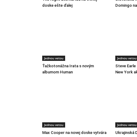
doske ešte ďalej
Domingo na 
Jednou vetou
Jednou vetou
Ťažkotonážna Irata s novým
Steve Earle
albumom Human
New York a
Jednou vetou
Jednou vetou
Max Cooper na novej doske vytvára
Ukrajinská 