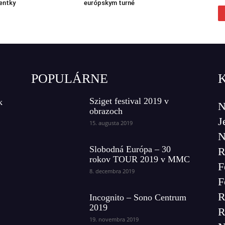
entky
európskym turné
POPULÁRNE
Sziget festival 2019 v
k
N
obrazoch
J
15. augusta 2019
N
Slobodná Európa – 30
R
rokov TOUR 2019 v MMC
F
8. decembra 2019
F
R
Incognito – Sono Centrum
2019
R
19. novembra 2019