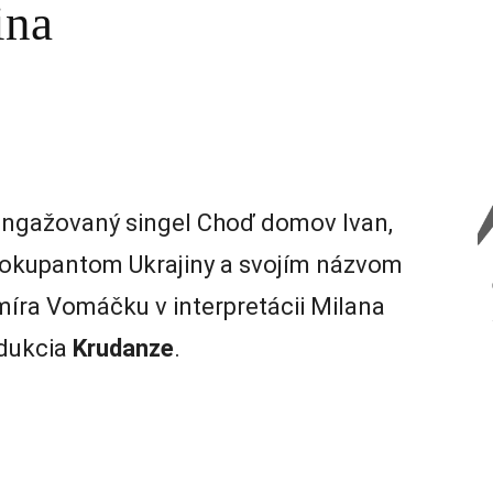
ina
angažovaný singel Choď domov Ivan,
 okupantom Ukrajiny a svojím názvom
míra Vomáčku v interpretácii Milana
odukcia
Krudanze
.