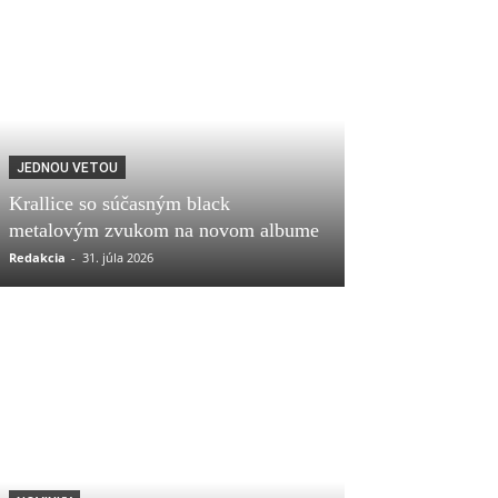
JEDNOU VETOU
Krallice so súčasným black
metalovým zvukom na novom albume
Redakcia
-
31. júla 2026