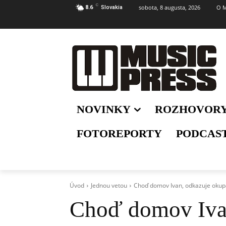
C
sobota, 8 augusta, 2026
O M
8.6
Slovakia
NOVINKY
ROZHOVOR
FOTOREPORTY
PODCAS
Úvod
Jednou vetou
Choď domov Ivan, odkazuje oku
Choď domov Iva