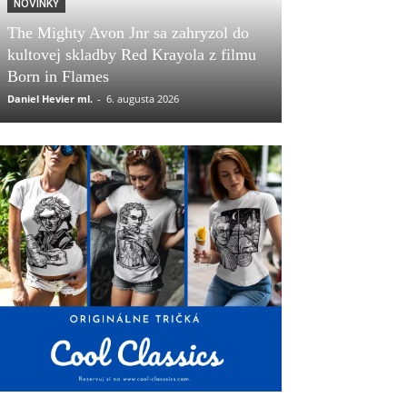
NOVINKY
The Mighty Avon Jnr sa zahryzol do
kultovej skladby Red Krayola z filmu
Born in Flames
Daniel Hevier ml.
-
6. augusta 2026