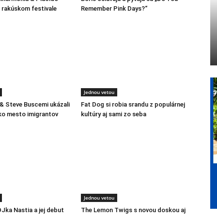
rakúskom festivale
Remember Pink Days?“
Jednou vetou
 & Steve Buscemi ukázali
Fat Dog si robia srandu z populárnej
ko mesto imigrantov
kultúry aj sami zo seba
Jednou vetou
DJka Nastia a jej debut
The Lemon Twigs s novou doskou aj