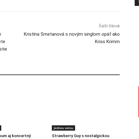
Ďalší článok
e
Kristína Smetanová s novým singlom opäť ako
ete
Kriss Krimm
stie
Jednou vetou
lbum aj koncertný
Strawberry Guy s nostalgickou