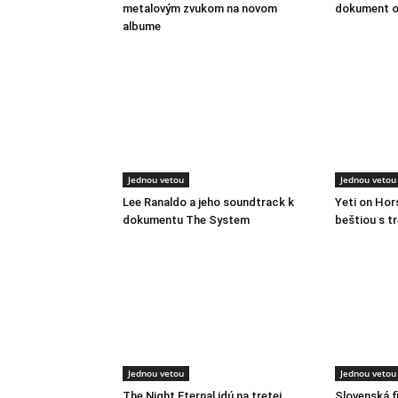
metalovým zvukom na novom
dokument o
albume
Jednou vetou
Jednou vetou
Lee Ranaldo a jeho soundtrack k
Yeti on Ho
dokumentu The System
beštiou s t
Jednou vetou
Jednou vetou
The Night Eternal idú na tretej
Slovenská f