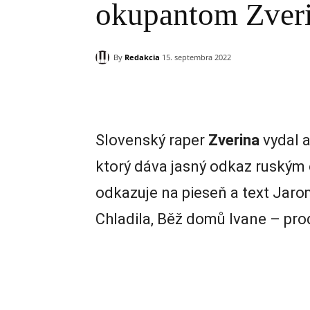
okupantom Zver
By
Redakcia
15. septembra 2022
Zdieľam
Slovenský raper
Zverina
vydal 
ktorý dáva jasný odkaz ruským
odkazuje na pieseň a text Jaro
Chladila, Běž domů Ivane – pr