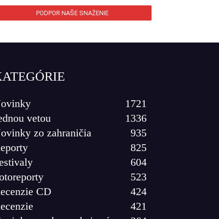
PODPOR NAŠE SNAŽENIE
KATEGÓRIE
ovinky
1721
ednou vetou
1336
ovinky zo zahraničia
935
eporty
825
estivaly
604
otoreporty
523
ecenzie CD
424
ecenzie
421