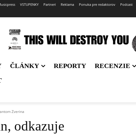
usicpress
VSTUPENKY
Partneri
Reklama
Ponuka pre redaktorov
Podcast
Y
ČLÁNKY
REPORTY
RECENZIE
T
pantom Zverina
n, odkazuje