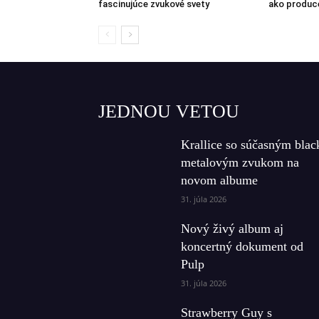
fascinujúce zvukové svety
ako produc
JEDNOU VETOU
Krallice so súčasným blac
metalovým zvukom na
novom albume
31. júla 2026
Nový živý album aj
koncertný dokument od
Pulp
31. júla 2026
Strawberry Guy s