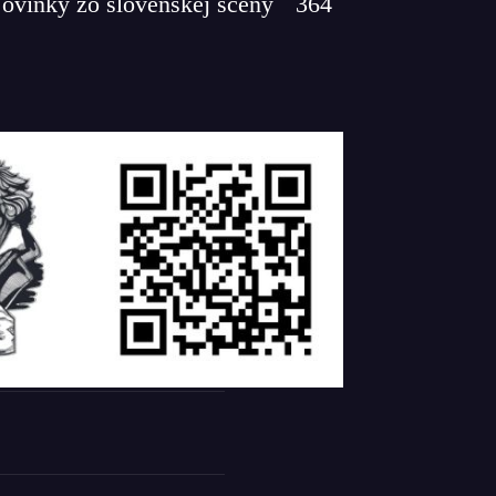
ovinky zo slovenskej scény
364