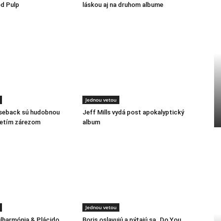
d Pulp
láskou aj na druhom albume
Jednou vetou
rseback sú hudobnou
Jeff Mills vydá post apokalyptický
retím zárezom
album
Jednou vetou
ilharmónia & Plácido
Boris oslavujú a pýtajú sa „Do You